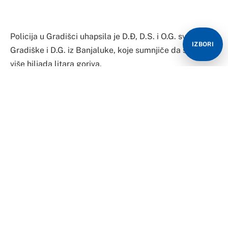
Policija u Gradišci uhapsila je D.Đ, D.S. i O.G. svi iz
IZBORI
Gradiške i D.G. iz Banjaluke, koje sumnjiče da su ukrali
više hiljada litara goriva.
Naime, u Policijsku stanicu Gradiška juče je prijavljeno
da u mjestu Donja Dolina i Greda, nepoznate osobe
kradu gorivo iz radne mašine, vlasništvo privatnog
preduzeća.
Policija je u blizini radilišta u mjestu Donja Dolina
pronašla D.Đ. koji je vozio fiat, a u prtljažniku je
pronađeno je više kanistera u kojima se nalazilo gorivo.
Daljim radom po prijavi identifikovani su D.S, O.G. i D.G.
koji su zajedno sa D.Đ. učestvovali u krađi goriva iz