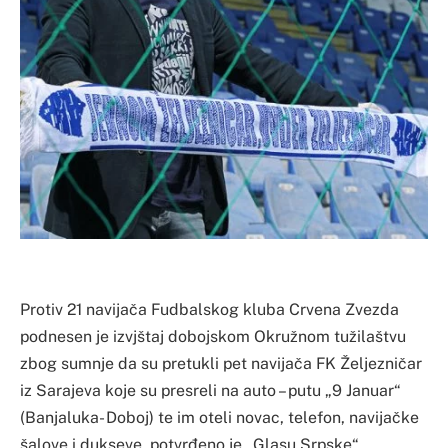
Protiv 21 navijača Fudbalskog kluba Crvena Zvezda
podnesen je izvjštaj dobojskom Okružnom tužilaštvu
zbog sumnje da su pretukli pet navijača FK Željezničar
iz Sarajeva koje su presreli na auto – putu „9 Januar“
(Banjaluka- Doboj) te im oteli novac, telefon, navijačke
šalove i dukseve, potvrđeno je „Glasu Srpske“.