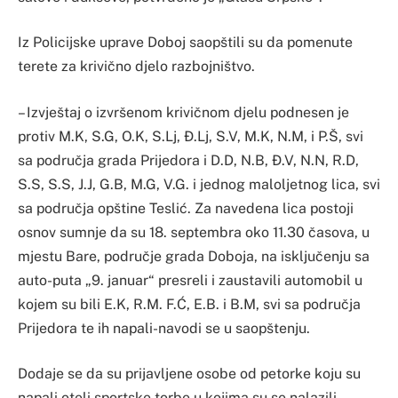
Iz Policijske uprave Doboj saopštili su da pomenute
terete za krivično djelo razbojništvo.
– Izvještaj o izvršenom krivičnom djelu podnesen je
protiv M.K, S.G, O.K, S.Lj, Đ.Lj, S.V, M.K, N.M, i P.Š, svi
sa područja grada Prijedora i D.D, N.B, Đ.V, N.N, R.D,
S.S, S.S, J.J, G.B, M.G, V.G. i jednog maloljetnog lica, svi
sa područja opštine Teslić. Za navedena lica postoji
osnov sumnje da su 18. septembra oko 11.30 časova, u
mjestu Bare, područje grada Doboja, na isključenju sa
auto-puta „9. januar“ presreli i zaustavili automobil u
kojem su bili E.K, R.M. F.Ć, E.B. i B.M, svi sa područja
Prijedora te ih napali-navodi se u saopštenju.
Dodaje se da su prijavljene osobe od petorke koju su
napali oteli sportske torbe u kojima su se nalazili