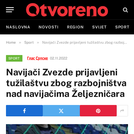
NASLOVNA
NOVOSTI
REGION
SVIJET
SPORT
»
»
Home
Sport
Navijači Zvezde prijavljeni tužilaštvu zbog razbojništva nad navijačima Željezničara
02.11.2022
SPORT
Navijači Zvezde prijavljeni
tužilaštvu zbog razbojništva
nad navijačima Željezničara