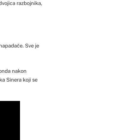
vojica razbojnika,
i napadače. Sve je
 onda nakon
a Sinera koji se