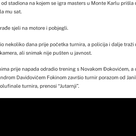
 od stadiona na kojem se igra masters u Monte Karlu prišla d
ela mu sat.
ađe sjeli na motore i pobjegli.
o nekoliko dana prije početka turnira, a policija i dalje traž
kamera, ali snimak nije pušten u javnost.
nima prije napada odradio trening s Novakom Đokovićem, a
ndrom Davidovičem Fokinom završio turnir porazom od Janik
olufinale turnira, prenosi “Jutarnji”.