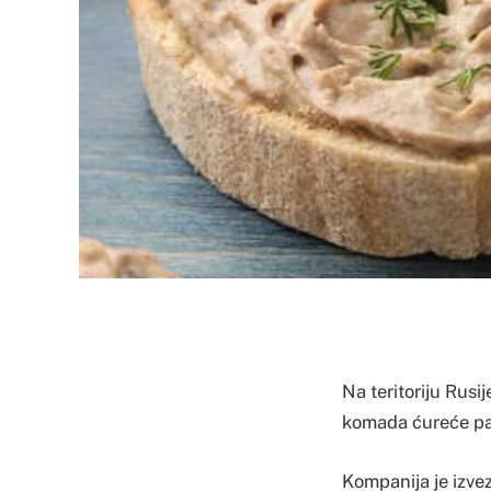
Na teritoriju Rus
komada ćureće paš
Kompanija je izve