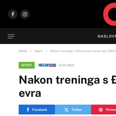
Facebook
Instagram
NASLOV
»
»
Home
Sport
Nakon treninga s Đokovićem ostao bez 300.0
SPORT
12.04.2024
Nakon treninga s
evra
Facebook
Twitter
Pinter