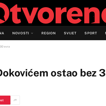
NA
NOVOSTI
REGION
SVIJET
SPORT
00 evra
 Đokovićem ostao bez 
est