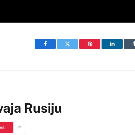
Facebook
Twitter
Pinterest
LinkedIn
aja Rusiju
est