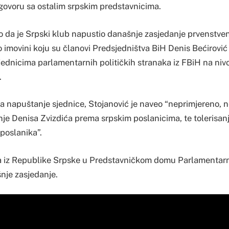
ogovoru sa ostalim srpskim predstavnicima.
ao da je Srpski klub napustio današnje zasjedanje prvenstve
o imovini koju su članovi Predsjedništva BiH Denis Bećirović
jednicima parlamentarnih političkih stranaka iz FBiH na niv
.
za napuštanje sjednice, Stojanović je naveo “neprimjereno, n
je Denisa Zvizdića prema srpskim poslanicima, te tolerisanj
poslanika”.
ka iz Republike Srpske u Predstavničkom domu Parlamentar
nje zasjedanje.