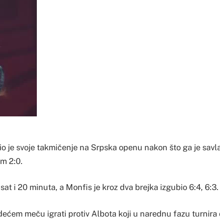
o je svoje takmičenje na Srpska openu nakon što ga je savla
m 2:0.
sat i 20 minuta, a Monfis je kroz dva brejka izgubio 6:4, 6:3.
dećem meču igrati protiv Albota koji u narednu fazu turnira