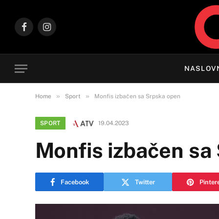
Facebook
Instagram
NASLOV
»
»
Home
Sport
Monfis izbačen sa Srpska open
SPORT
19.04.2023
Monfis izbačen sa
Facebook
Twitter
Pinter