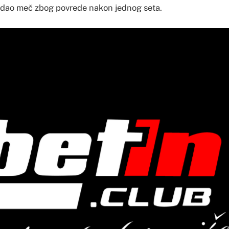
redao meč zbog povrede nakon jednog seta.