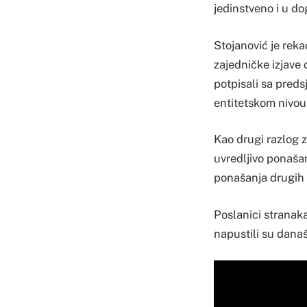
jedinstveno i u d
Stojanović je rek
zajedničke izjave 
potpisali sa preds
entitetskom nivou
Kao drugi razlog 
uvredljivo ponašan
ponašanja drugih 
Poslanici strana
napustili su današ