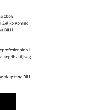
no zbog
 i Željko Komšić
ou BiH i
eprofesionalno i
e neprihvatljivog
ne skupštine BiH