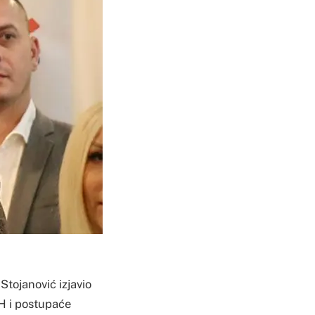
tojanović izjavio
iH i postupaće