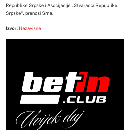
Republike Srpske i Asocijacije „Stvaraoci Republike
Srpske“, prenosi Srna.
Izvor:
Nezavisne