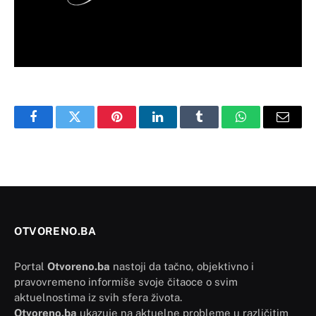
Facebook
Twitter
Pinterest
LinkedIn
Tumblr
WhatsApp
Email
OTVORENO.BA
Portal
Otvoreno.ba
nastoji da tačno, objektivno i
pravovremeno informiše svoje čitaoce o svim
aktuelnostima iz svih sfera života.
Otvoreno.ba
ukazuje na aktuelne probleme u različitim