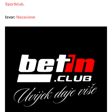
Sportklub
.
Izvor:
Nezavisne