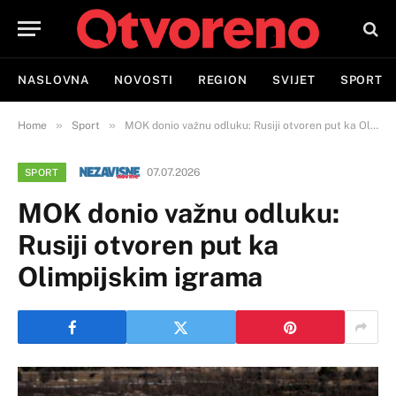
NASLOVNA
NOVOSTI
REGION
SVIJET
SPORT
»
»
Home
Sport
MOK donio važnu odluku: Rusiji otvoren put ka Olimpijskim igrama
07.07.2026
SPORT
MOK donio važnu odluku:
Rusiji otvoren put ka
Olimpijskim igrama