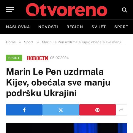
NASLOVNA
NOVOSTI
REGION
SVIJET
SPORT
»
»
Home
Sport
Marin Le Pen uzdrmala Kijev, obećala sve manju podršku Ukrajini
05.07.2024
SPORT
Marin Le Pen uzdrmala
Kijev, obećala sve manju
podršku Ukrajini