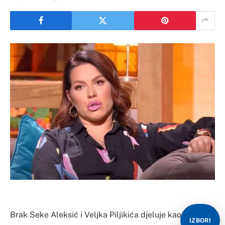
Brak Seke Aleksić i Veljka Piljikića djeluje kao prava
IZBORI