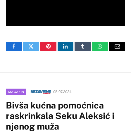
Facebook
Twitter
Pinterest
LinkedIn
Tumblr
WhatsApp
Email
05.07.2024
MAGAZIN
Bivša kućna pomoćnica
raskrinkala Seku Aleksić i
njenog muža