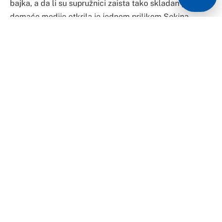
bajka, a da li su supružnici zaista tako skladan par, za
domaće medije otkrila je jednom prilikom Sekina
kućna pomoćnica.
Naime, žena koja je prije nekoliko godina bila
zaposlena u Sekinoj vili u Staroj Pazovi otkrila je kakva
je Seka zaista, kada je kamere ne snimaju, kao i sve
detalje njenog odnosa sa suprugom Veljkom.
“Mnogo me je bolelo kad su Seku prozivali i govorili da
ne vidi nikoga osim sebe”, počinje ona priču.
“Pa ona je nama kojima je platu davala, delila šakom i
kapom, a da ne pričam o rodbini i najbližima”, pričala je
nekadašnja Sekina kućna pomoćnica i otkrila da je
brak Seke Aleksić i Veljka Piljikića brak za primjer.