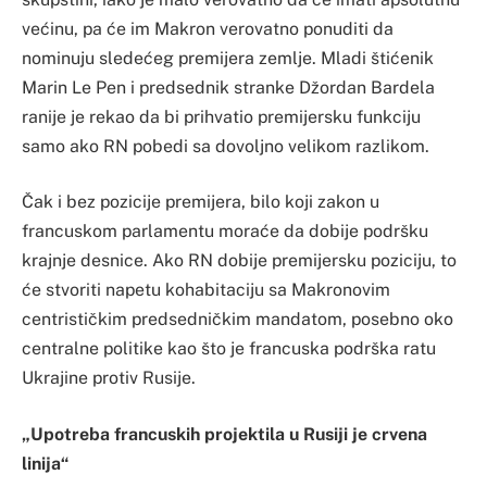
većinu, pa će im Makron verovatno ponuditi da
nominuju sledećeg premijera zemlje. Mladi štićenik
Marin Le Pen i predsednik stranke Džordan Bardela
ranije je rekao da bi prihvatio premijersku funkciju
samo ako RN pobedi sa dovoljno velikom razlikom.
Čak i bez pozicije premijera, bilo koji zakon u
francuskom parlamentu moraće da dobije podršku
krajnje desnice. Ako RN dobije premijersku poziciju, to
će stvoriti napetu kohabitaciju sa Makronovim
centrističkim predsedničkim mandatom, posebno oko
centralne politike kao što je francuska podrška ratu
Ukrajine protiv Rusije.
„Upotreba francuskih projektila u Rusiji je crvena
linija“