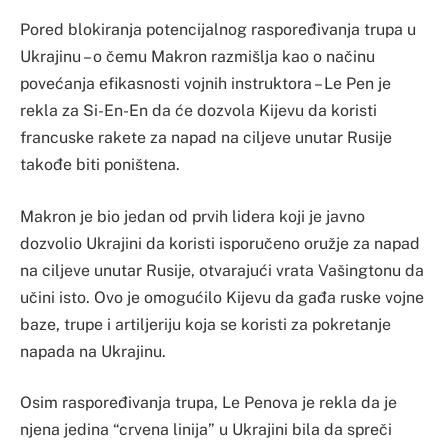
Pored blokiranja potencijalnog raspoređivanja trupa u
Ukrajinu – o čemu Makron razmišlja kao o načinu
povećanja efikasnosti vojnih instruktora – Le Pen je
rekla za Si-En-En da će dozvola Kijevu da koristi
francuske rakete za napad na ciljeve unutar Rusije
takođe biti poništena.
Makron je bio jedan od prvih lidera koji je javno
dozvolio Ukrajini da koristi isporučeno oružje za napad
na ciljeve unutar Rusije, otvarajući vrata Vašingtonu da
učini isto. Ovo je omogućilo Kijevu da gađa ruske vojne
baze, trupe i artiljeriju koja se koristi za pokretanje
napada na Ukrajinu.
Osim raspoređivanja trupa, Le Penova je rekla da je
njena jedina “crvena linija” u Ukrajini bila da spreči