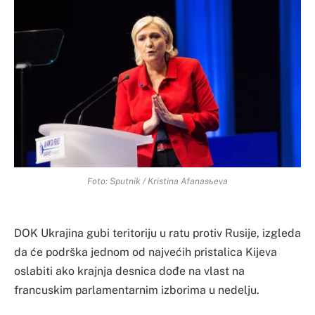
Foto: Sputnik / Kristina Afanasьeva
DOK Ukrajina gubi teritoriju u ratu protiv Rusije, izgleda
da će podrška jednom od najvećih pristalica Kijeva
oslabiti ako krajnja desnica dođe na vlast na
francuskim parlamentarnim izborima u nedelju.