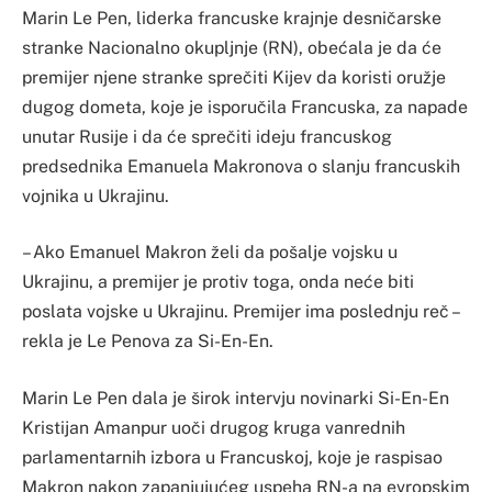
Marin Le Pen, liderka francuske krajnje desničarske
stranke Nacionalno okupljnje (RN), obećala je da će
premijer njene stranke sprečiti Kijev da koristi oružje
dugog dometa, koje je isporučila Francuska, za napade
unutar Rusije i da će sprečiti ideju francuskog
predsednika Emanuela Makronova o slanju francuskih
vojnika u Ukrajinu.
– Ako Emanuel Makron želi da pošalje vojsku u
Ukrajinu, a premijer je protiv toga, onda neće biti
poslata vojske u Ukrajinu. Premijer ima poslednju reč –
rekla je Le Penova za Si-En-En.
Marin Le Pen dala je širok intervju novinarki Si-En-En
Kristijan Amanpur uoči drugog kruga vanrednih
parlamentarnih izbora u Francuskoj, koje je raspisao
Makron nakon zapanjujućeg uspeha RN-a na evropskim