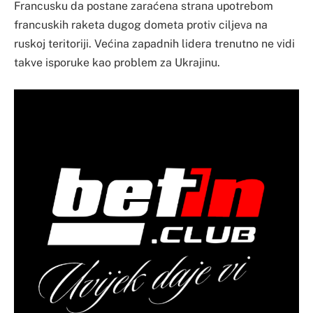
Francusku da postane zaraćena strana upotrebom
francuskih raketa dugog dometa protiv ciljeva na
ruskoj teritoriji. Većina zapadnih lidera trenutno ne vidi
takve isporuke kao problem za Ukrajinu.