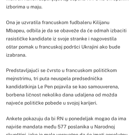
izborima u maju.
Ona je uzvratila francuskom fudbaleru Kilijanu
Mbapeu, odbila je da se obaveže da će odmah izbaciti
rasističke kandidate iz svoje stranke i nagovestila
oštar pomak u francuskoj podršci Ukrajini ako bude
izabrana.
Predstavljajući se čvrsto u francuskom političkom
mejnstrimu, tri puta neuspela predsednička
kandidatkinja Le Pen pojavila se kao samouverena,
borbena ličnost nekoliko dana udaljena od možda
najveće političke pobede u svojoj karijeri.
Ankete pokazuju da bi RN u ponedeljak mogao da ima
najviše mandata među 577 poslanika u Narodnoj
skupštini, iako je malo verovatno da će imati apsolutnu