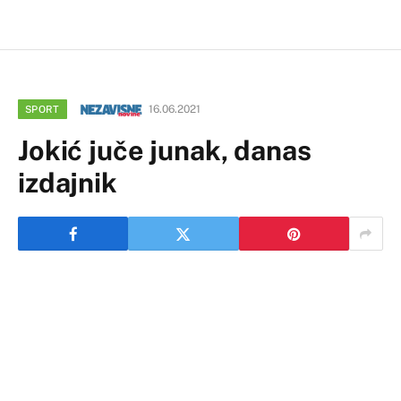
16.06.2021
SPORT
Jokić juče junak, danas
izdajnik
Stanje mog tijela iziskuje duže odsustvo sa terena
zbog oporavka, rekao je Nikola Jokić, najbolji košarkaš