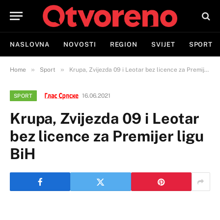
NASLOVNA
NOVOSTI
REGION
SVIJET
SPORT
»
»
Home
Sport
Krupa, Zvijezda 09 i Leotar bez licence za Premijer ligu BiH
16.06.2021
SPORT
Krupa, Zvijezda 09 i Leotar
bez licence za Premijer ligu
BiH