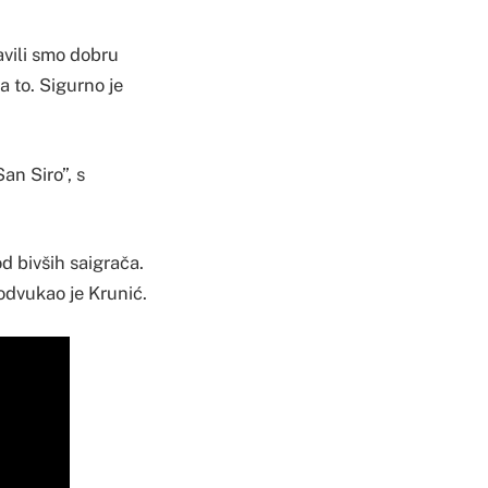
avili smo dobru
a to. Sigurno je
an Siro”, s
d bivših saigrača.
podvukao je Krunić.