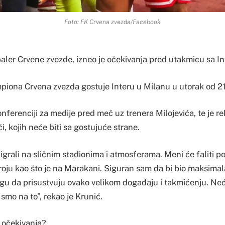
Foto: FK Crvena zvezda/Facebook
aler Crvene zvezde, izneo je očekivanja pred utakmicu sa I
mpiona Crvena zvezda gostuje Interu u Milanu u utorak od 21
onferenciji za medije pred meč uz trenera Milojevića, te je 
i, kojih neće biti sa gostujuće strane.
 igrali na sličnim stadionima i atmosferama. Meni će faliti po
broju kao što je na Marakani. Siguran sam da bi bio maksimal
ogu da prisustvuju ovako velikom događaju i takmićenju. Neć
 smo na to”, rekao je Krunić.
 očekivanja?