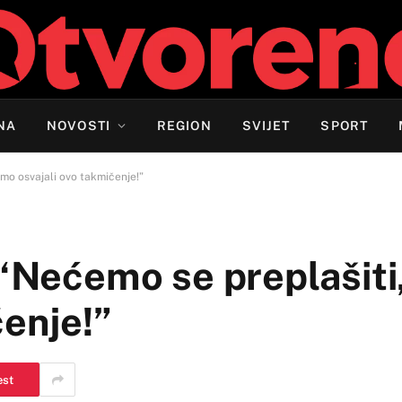
NA
NOVOSTI
REGION
SVIJET
SPORT
smo osvajali ovo takmičenje!”
 “Nećemo se preplašiti
čenje!”
est