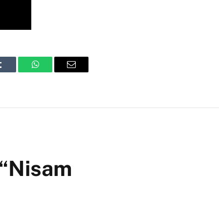
Tumblr
WhatsApp
Email
 “Nisam