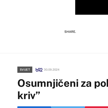
SHARE.
SVIJET
30.09.2024
Osumnjičeni za po
kriv”