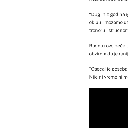
“Dugi niz godina i
ekipu i možemo da 
treneru i stručnom
Radetu ovo neće b
obzirom da je rani
“Osećaj je poseban
Nije ni vreme ni m