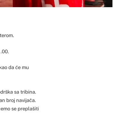
nterom.
.00.
rekao da će mu
drška sa tribina.
an broj navijača.
emo se preplašiti