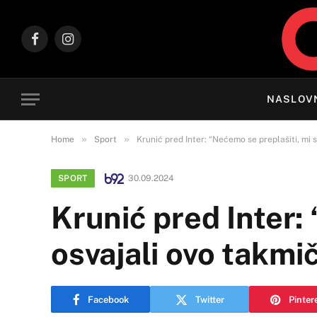
Facebook
Instagram
NASLOV
»
»
Home
Sport
Krunić pred Inter: “Nećemo se preplašiti, mi 
SPORT
30.09.2024
Krunić pred Inter:
osvajali ovo takmi
Facebook
Twitter
Pinter