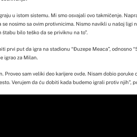
graju u istom sistemu. Mi smo osvajali ovo takmičenje. Napr
se nosimo sa ovim protivnicima. Nismo navikli u našoj ligi n
 štabu bilo teško da se priviknu na to”.
iti prvi put da igra na stadionu “Đuzepe Meaca”, odnosno “S
je igrao za Milan.
. Proveo sam veliki deo karijere ovde. Nisam dobio poruke o
esto. Verujem da ću dobiti kada budemo igrali protiv njih”, 