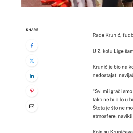
SHARE
Rade Krunić, fudb
U 2. kolu Lige ša
Krunić je bio na k
nedostajati navijač
“Svi mi igrači smo
Iako ne bi bilo u 
Šteta je što ne m
atmosfere, navikli
Koja su Krunićeva