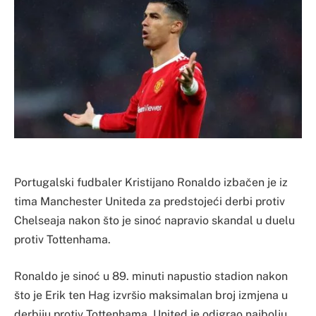
Portugalski fudbaler Kristijano Ronaldo izbačen je iz
tima Manchester Uniteda za predstojeći derbi protiv
Chelseaja nakon što je sinoć napravio skandal u duelu
protiv Tottenhama.
Ronaldo je sinoć u 89. minuti napustio stadion nakon
što je Erik ten Hag izvršio maksimalan broj izmjena u
derbiju protiv Tottenhama. United je odigrao najbolju