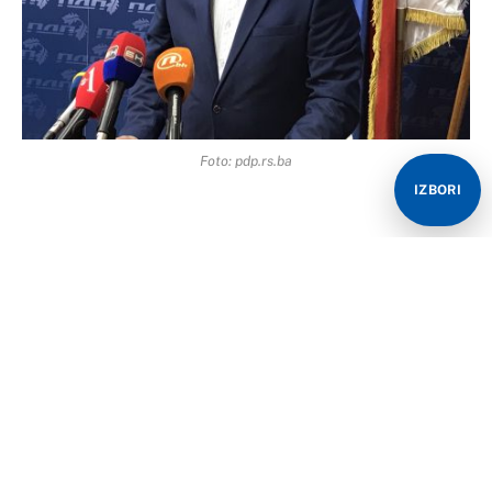
Foto: pdp.rs.ba
IZBORI
“SNSD ima pravo da organizuje proteste, ali građani
trebaju znati da je SNSD uhvaćen u krađi i da
protestima želi da sačuva svoj lažni rezultat. Ovo će
biti prvi protesti u istoriji čovječanstva na kojim će se
čuti zahtjevi poput: “Nećemo da se utvrdi istina!” i
“Nećete nam uzeti glasove koje smo pokrali!” – kaže
Crnadak.
“Svi pošteni i čestiti građani Republike Srpske žele da