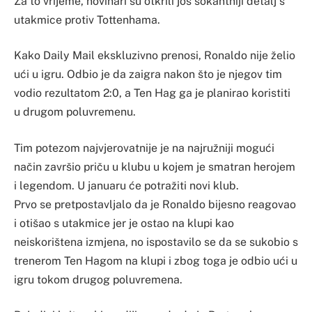
Za to vrijeme, novinari su otkrili još šokantniji detalj s
utakmice protiv Tottenhama.
Kako Daily Mail ekskluzivno prenosi, Ronaldo nije želio
ući u igru. Odbio je da zaigra nakon što je njegov tim
vodio rezultatom 2:0, a Ten Hag ga je planirao koristiti
u drugom poluvremenu.
Tim potezom najvjerovatnije je na najružniji mogući
način završio priču u klubu u kojem je smatran herojem
i legendom. U januaru će potražiti novi klub.
Prvo se pretpostavljalo da je Ronaldo bijesno reagovao
i otišao s utakmice jer je ostao na klupi kao
neiskorištena izmjena, no ispostavilo se da se sukobio s
trenerom Ten Hagom na klupi i zbog toga je odbio ući u
igru tokom drugog poluvremena.