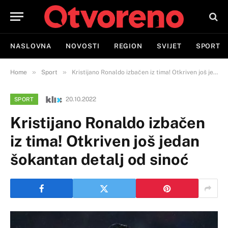
NASLOVNA
NOVOSTI
REGION
SVIJET
SPORT
»
»
Home
Sport
Kristijano Ronaldo izbačen iz tima! Otkriven još jedan šokantan detalj od sinoć
20.10.2022
SPORT
Kristijano Ronaldo izbačen
iz tima! Otkriven još jedan
šokantan detalj od sinoć