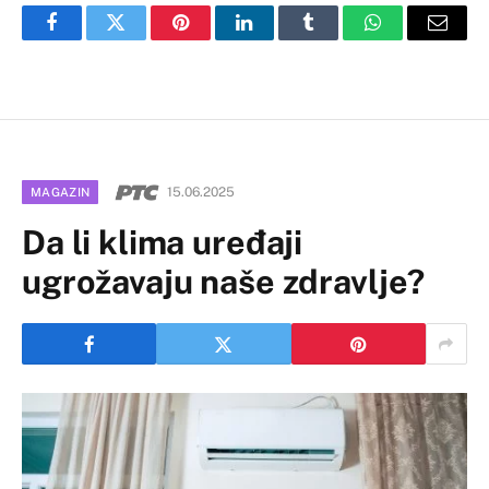
Facebook
Twitter
Pinterest
LinkedIn
Tumblr
WhatsApp
Email
15.06.2025
MAGAZIN
Da li klima uređaji
ugrožavaju naše zdravlje?