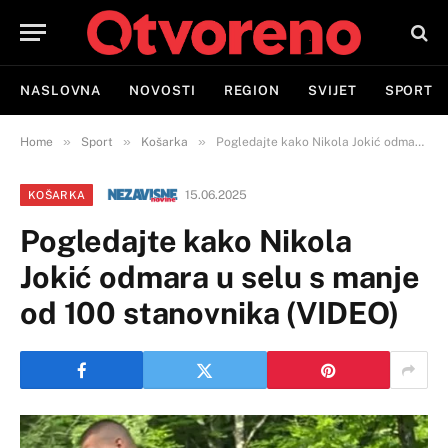
NASLOVNA
NOVOSTI
REGION
SVIJET
SPORT
»
»
»
Home
Sport
Košarka
Pogledajte kako Nikola Jokić odmara u selu s manje od 100 stanovnika (VIDEO)
15.06.2025
KOŠARKA
Pogledajte kako Nikola
Jokić odmara u selu s manje
od 100 stanovnika (VIDEO)