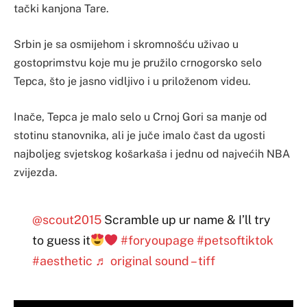
tački kanjona Tare.
Srbin je sa osmijehom i skromnošću uživao u
gostoprimstvu koje mu je pružilo crnogorsko selo
Tepca, što je jasno vidljivo i u priloženom videu.
Inače, Tepca je malo selo u Crnoj Gori sa manje od
stotinu stanovnika, ali je juče imalo čast da ugosti
najboljeg svjetskog košarkaša i jednu od najvećih NBA
zvijezda.
@scout2015
Scramble up ur name & I’ll try
to guess it
#foryoupage
#petsoftiktok
#aesthetic
♬ original sound – tiff