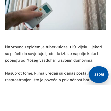
Na vrhuncu epidemije tuberkuloze u 19. vijeku, ljekari
su počeli da savjetuju ljude da izlaze napolje kako bi
pobjegli od “lošeg vazduha” u svojim domovima.
Nasuprot tome, klima uređaji su danas postali široko
IZBORI
rasprostranjeni što je povećalo privlačnost boravka u
zatvorenom prostoru. Ali da li su ljekari 19. vijeka imali
pravo u vezi sa manama ustajalog vazduha u
zatvorenom prostoru?