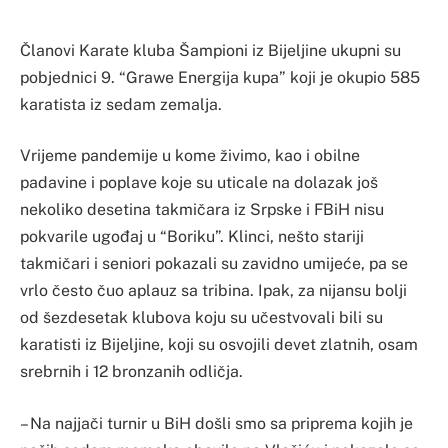
Članovi Karate kluba Šampioni iz Bijeljine ukupni su
pobjednici 9. “Grawe Energija kupa” koji je okupio 585
karatista iz sedam zemalja.
Vrijeme pandemije u kome živimo, kao i obilne
padavine i poplave koje su uticale na dolazak još
nekoliko desetina takmičara iz Srpske i FBiH nisu
pokvarile ugođaj u “Boriku”. Klinci, nešto stariji
takmičari i seniori pokazali su zavidno umijeće, pa se
vrlo često čuo aplauz sa tribina. Ipak, za nijansu bolji
od šezdesetak klubova koju su učestvovali bili su
karatisti iz Bijeljine, koji su osvojili devet zlatnih, osam
srebrnih i 12 bronzanih odličja.
– Na najjači turnir u BiH došli smo sa priprema kojih je