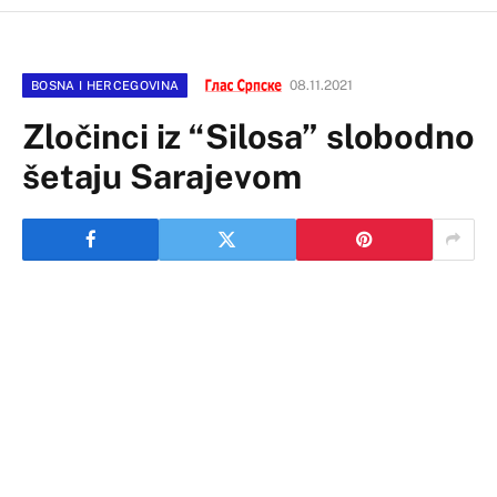
08.11.2021
BOSNA I HERCEGOVINA
Zločinci iz “Silosa” slobodno
šetaju Sarajevom
Iako je od donošenja presude za ratni zločin nad
srpskim civilima u logorima “Silos” u Tarčinu, Osnovnoj
školi “9. maj” u Pazariću i magacinima kasarne “Krupa”
u Zoviku prošlo gotovo šest mjeseci, svi osuđeni još