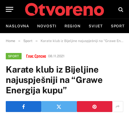
NASLOVNA
NOVOSTI
REGION
SVIJET
SPORT
»
»
Home
Sport
Karate klub iz Bijeljine najuspješniji na “Grawe Energija kupu”
08.11.2021
SPORT
Karate klub iz Bijeljine
najuspješniji na “Grawe
Energija kupu”