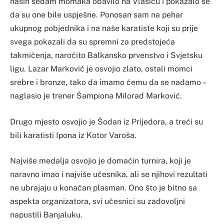
naših sedam momaka obavilo na Vlašiću i pokazalo se
da su one bile uspješne. Ponosan sam na pehar
ukupnog pobjednika i na naše karatiste koji su prije
svega pokazali da su spremni za predstojeća
takmičenja, naročito Balkansko prvenstvo i Svjetsku
ligu. Lazar Marković je osvojio zlato, ostali momci
srebre i bronze, tako da imamo čemu da se nadamo –
naglasio je trener Šampiona Milorad Marković.
Drugo mjesto osvojio je Šodan iz Prijedora, a treći su
bili karatisti Ipona iz Kotor Varoša.
Najviše medalja osvojio je domaćin turnira, koji je
naravno imao i najviše učesnika, ali se njihovi rezultati
ne ubrajaju u konačan plasman. Ono što je bitno sa
aspekta organizatora, svi učesnici su zadovoljni
napustili Banjaluku.