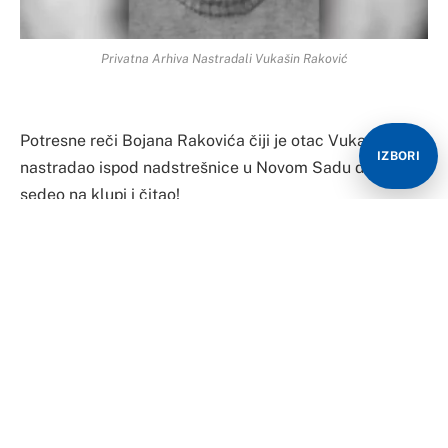
Privatna Arhiva Nastradali Vukašin Raković
Potresne reči Bojana Rakovića čiji je otac Vukašin
IZBORI
nastradao ispod nadstrešnice u Novom Sadu dok je
sedeo na klupi i čitao!
Taj sat nikada nije skidao, to je bilo jedino po čemu sam
mogao da ga identifikujem, rekao Bojan Raković za
Kurir
Oca sam prepoznao po satu! Nikad ga nije skidao, to je
jedino po čemu sam mogao da ga identifikujem na
patologiji.