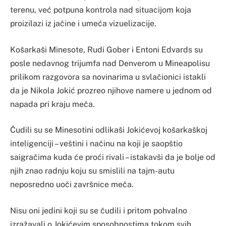
terenu, već potpuna kontrola nad situacijom koja
proizilazi iz jačine i umeća vizuelizacije.
Košarkaši Minesote, Rudi Gober i Entoni Edvards su
posle nedavnog trijumfa nad Denverom u Mineapolisu
prilikom razgovora sa novinarima u svlačionici istakli
da je Nikola Jokić prozreo njihove namere u jednom od
napada pri kraju meča.
Čudili su se Minesotini odlikaši Jokićevoj košarkaškoj
inteligenciji – veštini i načinu na koji je saopštio
saigračima kuda će proći rivali – istakavši da je bolje od
njih znao radnju koju su smislili na tajm-autu
neposredno uoči završnice meča.
Nisu oni jedini koji su se čudili i pritom pohvalno
izražavali o Jokićevim sposobnostima tokom svih