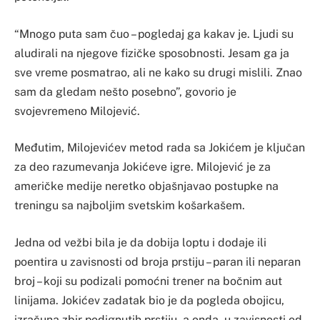
“Mnogo puta sam čuo – pogledaj ga kakav je. Ljudi su
aludirali na njegove fizičke sposobnosti. Jesam ga ja
sve vreme posmatrao, ali ne kako su drugi mislili. Znao
sam da gledam nešto posebno”, govorio je
svojevremeno Milojević.
Međutim, Milojevićev metod rada sa Jokićem je ključan
za deo razumevanja Jokićeve igre. Milojević je za
američke medije neretko objašnjavao postupke na
treningu sa najboljim svetskim košarkašem.
Jedna od vežbi bila je da dobija loptu i dodaje ili
poentira u zavisnosti od broja prstiju – paran ili neparan
broj – koji su podizali pomoćni trener na bočnim aut
linijama. Jokićev zadatak bio je da pogleda obojicu,
izračuna zbir podignutih prstiju, a onda, u zavisnosti od