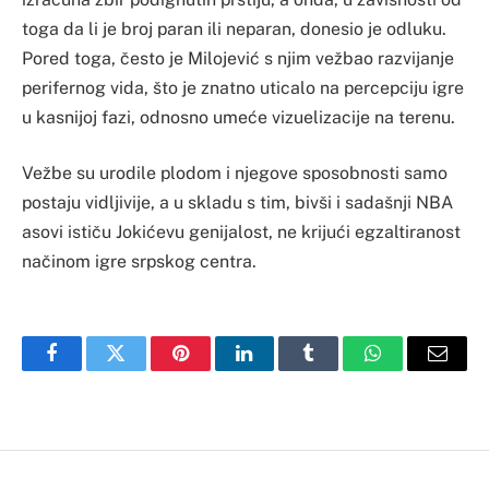
toga da li je broj paran ili neparan, donesio je odluku.
Pored toga, često je Milojević s njim vežbao razvijanje
perifernog vida, što je znatno uticalo na percepciju igre
u kasnijoj fazi, odnosno umeće vizuelizacije na terenu.
Vežbe su urodile plodom i njegove sposobnosti samo
postaju vidljivije, a u skladu s tim, bivši i sadašnji NBA
asovi ističu Jokićevu genijalost, ne krijući egzaltiranost
načinom igre srpskog centra.
Facebook
Twitter
Pinterest
LinkedIn
Tumblr
WhatsApp
Email