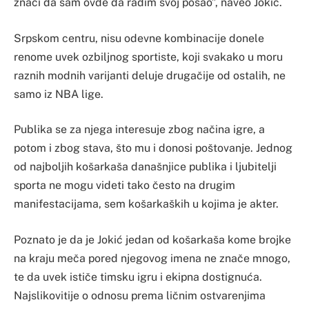
znači da sam ovde da radim svoj posao”, naveo Jokić.
Srpskom centru, nisu odevne kombinacije donele
renome uvek ozbiljnog sportiste, koji svakako u moru
raznih modnih varijanti deluje drugačije od ostalih, ne
samo iz NBA lige.
Publika se za njega interesuje zbog načina igre, a
potom i zbog stava, što mu i donosi poštovanje. Jednog
od najboljih košarkaša današnjice publika i ljubitelji
sporta ne mogu videti tako često na drugim
manifestacijama, sem košarkaških u kojima je akter.
Poznato je da je Jokić jedan od košarkaša kome brojke
na kraju meča pored njegovog imena ne znače mnogo,
te da uvek ističe timsku igru i ekipna dostignuća.
Najslikovitije o odnosu prema ličnim ostvarenjima