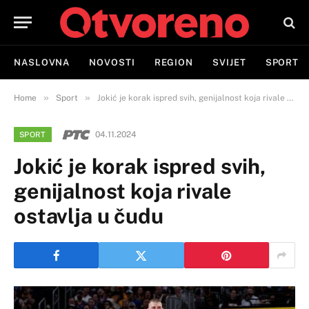
NASLOVNA
NOVOSTI
REGION
SVIJET
SPORT
»
»
Home
Sport
Jokić je korak ispred svih, genijalnost koja rivale ostavlja u čudu
04.11.2024
SPORT
Jokić je korak ispred svih,
genijalnost koja rivale
ostavlja u čudu