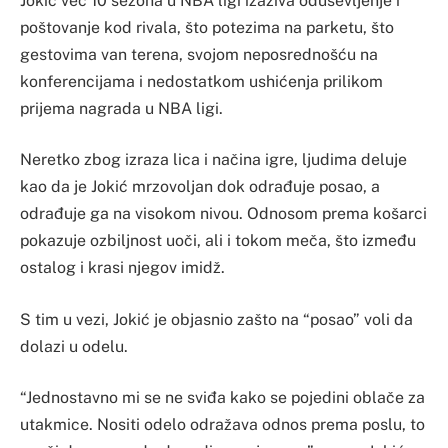
Jokić već 10 sezona u NBA ligi izaziva oduševljenje i
poštovanje kod rivala, što potezima na parketu, što
gestovima van terena, svojom neposrednošću na
konferencijama i nedostatkom ushićenja prilikom
prijema nagrada u NBA ligi.
Neretko zbog izraza lica i načina igre, ljudima deluje
kao da je Jokić mrzovoljan dok odrađuje posao, a
odrađuje ga na visokom nivou. Odnosom prema košarci
pokazuje ozbiljnost uoči, ali i tokom meča, što između
ostalog i krasi njegov imidž.
S tim u vezi, Jokić je objasnio zašto na “posao” voli da
dolazi u odelu.
“Jednostavno mi se ne sviđa kako se pojedini oblače za
utakmice. Nositi odelo odražava odnos prema poslu, to