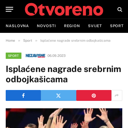
NASLOVNA
NOVOSTI
REGION
SVIJET
SPORT
»
»
Home
Sport
Isplaćene nagrade srebrnim odbojkašicama
06.09.2023
SPORT
Isplaćene nagrade srebrnim
odbojkašicama