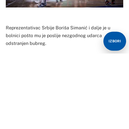
Reprezentativac Srbije Boriša Simanić i dalje je u
bolnici pošto mu je poslije nezgodnog udarca
IZBORI
odstranjen bubreg.
Na internetu se u međuvremenu pojavila prva
fotografije Simanića iz bolnice.
Ono što je najbitnije, vidi se Simanić sa osmjehom na
licu.
On je snimljen kako drži spojena tri prsta.
U pitanju je skrinšot razgovora u kom je Simanić
učestvovao.