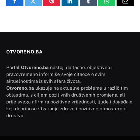
Facebook
Twitter
Pinterest
LinkedIn
Tumblr
WhatsApp
Email
OTVORENO.BA
Portal
Otvoreno.ba
nastoji da tačno, objektivno i
pravovremeno informiše svoje čitaoce o svim
aktuelnostima iz svih sfera života.
Otvoreno.ba
ukazuje na aktuelne probleme u različitim
oblastima, s ciljem pozitivnih društvenih promjena, ali
prije svega afirmira pozitivne vrijednosti, ljude i događaje
koji doprinose stvaranju zdrave i pozitivne atmosfere u
društvu.