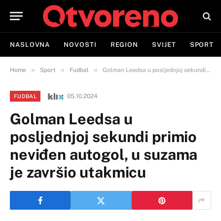
NASLOVNA
NOVOSTI
REGION
SVIJET
SPORT
»
»
»
Home
Sport
Fudbal
Golman Leedsa u posljednjoj sekundi primio neviđen autogol, u suzama je završio utakmicu
05.10.2024
FUDBAL
Golman Leedsa u
posljednjoj sekundi primio
neviđen autogol, u suzama
je završio utakmicu