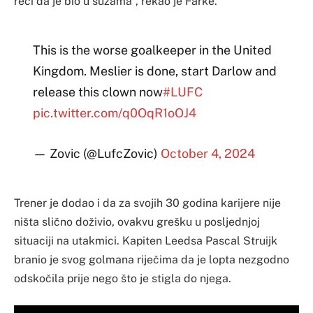
reći da je bio u suzama”, rekao je Farke.
This is the worse goalkeeper in the United
Kingdom. Meslier is done, start Darlow and
release this clown now
#LUFC
pic.twitter.com/q0OqR1oOJ4
— Zovic (@LufcZovic)
October 4, 2024
Trener je dodao i da za svojih 30 godina karijere nije
ništa slično doživio, ovakvu grešku u posljednjoj
situaciji na utakmici. Kapiten Leedsa Pascal Struijk
branio je svog golmana riječima da je lopta nezgodno
odskočila prije nego što je stigla do njega.