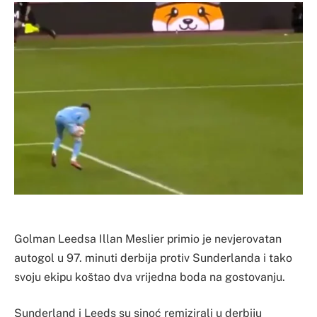
Golman Leedsa Illan Meslier primio je nevjerovatan
autogol u 97. minuti derbija protiv Sunderlanda i tako
svoju ekipu koštao dva vrijedna boda na gostovanju.
Sunderland i Leeds su sinoć remizirali u derbiju