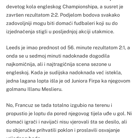
devetog kola engleskog Championshipa, a susret je
završen rezultatom 2:2. Podjelom bodova svakako
zadovoljniji mogu biti domaći fudbaleri koji su do
izjednačenja stigli u posljednjoj akciji utakmice.
Leeds je imao prednost od 56. minute rezultatom 2:1, a
onda se u sedmoj minuti nadoknade dogodila
najkomičnija, ali i najtragičnija scena sezone u
engleskoj. Kada je sudijska nadoknada već istekla,
jedna lagana lopta išla je od Juniora Firpa ka njegovom
golmanu Illanu Meslieru.
No, Francuz se tada totalno izgubio na terenu i
propustio je loptu da pored njegovog tijela uđe u gol. Ni
domaći igrači i navijači nisu vjerovali šta se desilo, ali
su objeručke prihvatili poklon i proslavili osvajanje