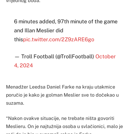
vrijednog boda.
6 minutes added, 97th minute of the game
and Illan Meslier did
this
pic.twitter.com/2Z9zARE6go
— Troll Football (@TrollFootball)
October
4, 2024
Menadžer Leedsa Daniel Farke na kraju utakmice
poručio je kako je golman Meslier sve to dočekao u
suzama.
“Nakon ovakve situacije, ne trebate ništa govoriti
Meslieru. On je najtužnija osoba u svlačionici, malo je