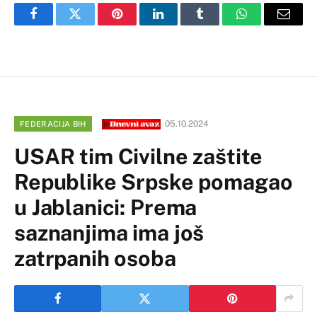
Facebook
Twitter
Pinterest
LinkedIn
Tumblr
WhatsApp
Email
05.10.2024
FEDERACIJA BIH
USAR tim Civilne zaštite
Republike Srpske pomagao
u Jablanici: Prema
saznanjima ima još
zatrpanih osoba