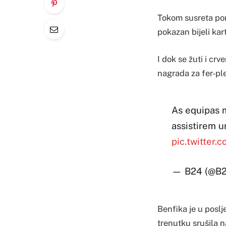
Tokom susreta por
pokazan bijeli kar
I dok se žuti i cr
nagrada za fer-ple
As equipas 
assistirem 
pic.twitter.
— B24 (@B
Benfika je u poslj
trenutku srušila n