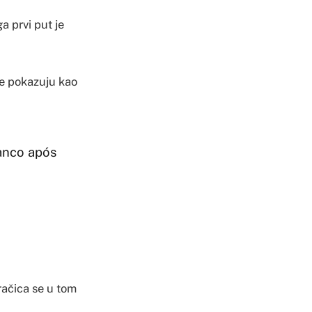
a prvi put je
 se pokazuju kao
anco após
račica se u tom