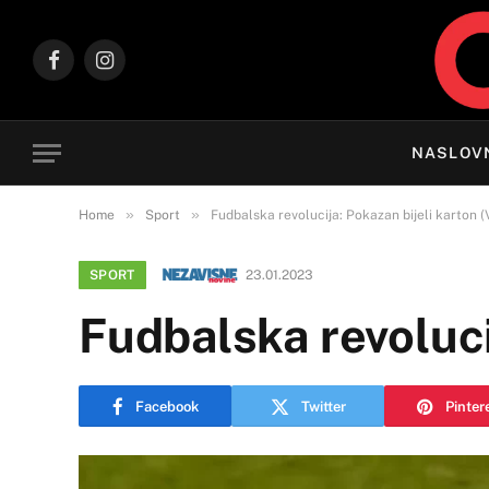
Facebook
Instagram
NASLOV
»
»
Home
Sport
Fudbalska revolucija: Pokazan bijeli karton 
SPORT
23.01.2023
Fudbalska revoluci
Facebook
Twitter
Pinter