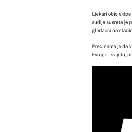
Ljekari obje ekipe
sudija susreta je p
gledaoci na stadio
Pred nama je da vi
Evrope i svijeta, p