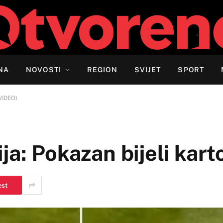
NA
NOVOSTI
REGION
SVIJET
SPORT
(VIDEO)
ja: Pokazan bijeli kar
est