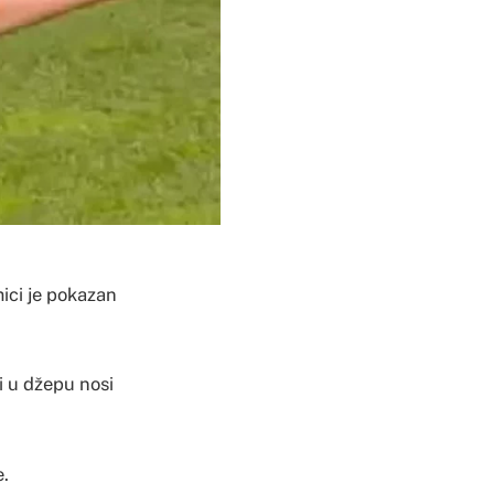
mici je pokazan
i u džepu nosi
e.