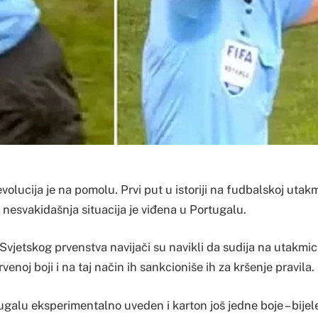
olucija je na pomolu. Prvi put u istoriji na fudbalskoj utak
va nesvakidašnja situacija je viđena u Portugalu.
Svjetskog prvenstva navijači su navikli da sudija na utakmic
rvenoj boji i na taj način ih sankcioniše ih za kršenje pravila.
tugalu eksperimentalno uveden i karton još jedne boje – bijel