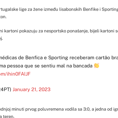
tugalske lige za žene između lisabonskih Benfike i Sporting
ton.
veni kartoni pokazuju za nesportsko ponašanje, bijeli kartoni
j.
médicas de Benfica e Sporting receberam cartão br
uma pessoa que se sentiu mal na bancada
com/ihin0FAlJF
24PT)
January 21, 2023
ednjoj minuti prvog poluvremena vodila sa 3:0, a jedna od ig
a teren.