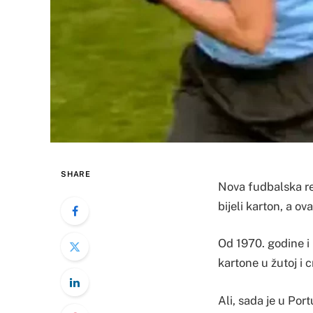
SHARE
Nova fudbalska rev
bijeli karton, a o
Od 1970. godine i 
kartone u žutoj i c
Ali, sada je u Por