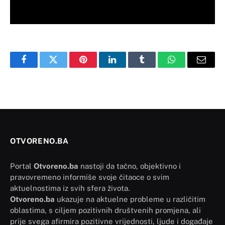
Facebook
Twitter
Pinterest
LinkedIn
Tumblr
WhatsApp
Email
OTVORENO.BA
Portal
Otvoreno.ba
nastoji da tačno, objektivno i
pravovremeno informiše svoje čitaoce o svim
aktuelnostima iz svih sfera života.
Otvoreno.ba
ukazuje na aktuelne probleme u različitim
oblastima, s ciljem pozitivnih društvenih promjena, ali
prije svega afirmira pozitivne vrijednosti, ljude i događaje