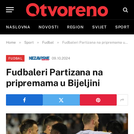
NASLOVNA
NOVOSTI
REGION
SVIJET
SPORT
»
»
»
Home
Sport
Fudbal
Fudbaleri Partizana na pripremama u Bijeljini
09.10.2024
FUDBAL
Fudbaleri Partizana na
pripremama u Bijeljini