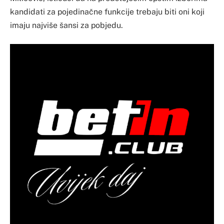
kandidati za pojedinačne funkcije trebaju biti oni koji
imaju najviše šansi za pobjedu.