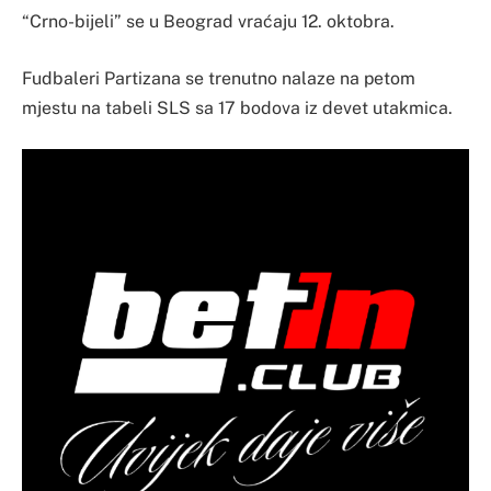
“Crno-bijeli” se u Beograd vraćaju 12. oktobra.
Fudbaleri Partizana se trenutno nalaze na petom
mjestu na tabeli SLS sa 17 bodova iz devet utakmica.