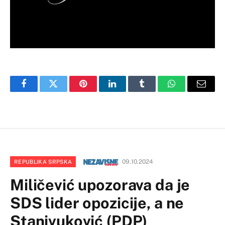
Facebook
Twitter
Pinterest
LinkedIn
Tumblr
WhatsApp
Email
09.10.2024
REPUBLIKA SRPSKA
Miličević upozorava da je
SDS lider opozicije, a ne
Stanivuković (PDP)