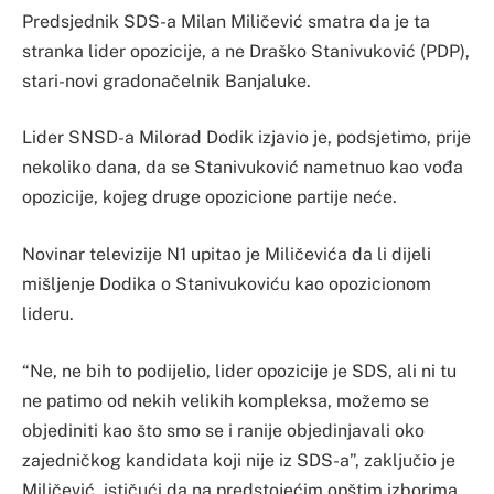
Predsjednik SDS-a Milan Miličević smatra da je ta
stranka lider opozicije, a ne Draško Stanivuković (PDP),
stari-novi gradonačelnik Banjaluke.
Lider SNSD-a Milorad Dodik izjavio je, podsjetimo, prije
nekoliko dana, da se Stanivuković nametnuo kao vođa
opozicije, kojeg druge opozicione partije neće.
Novinar televizije N1 upitao je Miličevića da li dijeli
mišljenje Dodika o Stanivukoviću kao opozicionom
lideru.
“Ne, ne bih to podijelio, lider opozicije je SDS, ali ni tu
ne patimo od nekih velikih kompleksa, možemo se
objediniti kao što smo se i ranije objedinjavali oko
zajedničkog kandidata koji nije iz SDS-a”, zaključio je
Miličević, ističući da na predstojećim opštim izborima