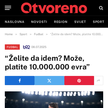
NASLOVNA
NOVOSTI
REGION
SVIJET
SPORT
»
»
»
Home
Sport
Fudbal
“Želite da idem? Može, platite 10.000.000 evra”
08.07.2025
FUDBAL
“Želite da idem? Može,
platite 10.000.000 evra”