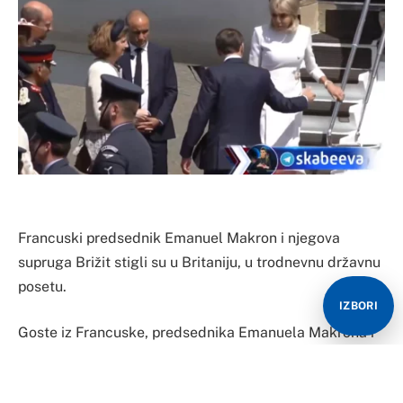
Francuski predsednik Emanuel Makron i njegova
supruga Brižit stigli su u Britaniju, u trodnevnu državnu
posetu.
IZBORI
Goste iz Francuske, predsednika Emanuela Makrona i
njegovu suprugu Brižit, dočekali su brojni britanski
zvaničnici, predvođeni princom i princezom od Velsa.