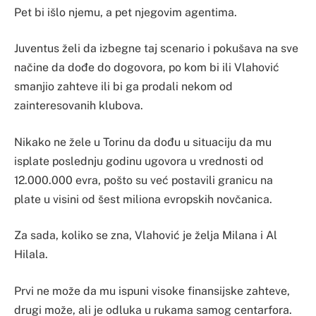
Pet bi išlo njemu, a pet njegovim agentima.
Juventus želi da izbegne taj scenario i pokušava na sve
načine da dođe do dogovora, po kom bi ili Vlahović
smanjio zahteve ili bi ga prodali nekom od
zainteresovanih klubova.
Nikako ne žele u Torinu da dođu u situaciju da mu
isplate poslednju godinu ugovora u vrednosti od
12.000.000 evra, pošto su već postavili granicu na
plate u visini od šest miliona evropskih novčanica.
Za sada, koliko se zna, Vlahović je želja Milana i Al
Hilala.
Prvi ne može da mu ispuni visoke finansijske zahteve,
drugi može, ali je odluka u rukama samog centarfora.