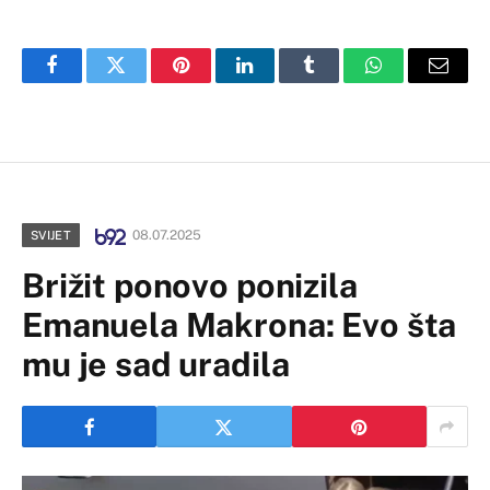
Facebook
Twitter
Pinterest
LinkedIn
Tumblr
WhatsApp
Email
08.07.2025
SVIJET
Brižit ponovo ponizila
Emanuela Makrona: Evo šta
mu je sad uradila