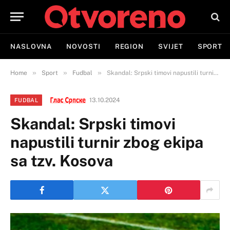
NASLOVNA
NOVOSTI
REGION
SVIJET
SPORT
»
»
»
Home
Sport
Fudbal
Skandal: Srpski timovi napustili turnir zbog ekipa sa tzv. Kosova
13.10.2024
FUDBAL
Skandal: Srpski timovi
napustili turnir zbog ekipa
sa tzv. Kosova