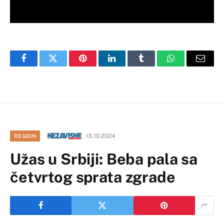
Facebook
Twitter
Pinterest
LinkedIn
Tumblr
WhatsApp
Email
13.10.2024
REGION
Užas u Srbiji: Beba pala sa
četvrtog sprata zgrade