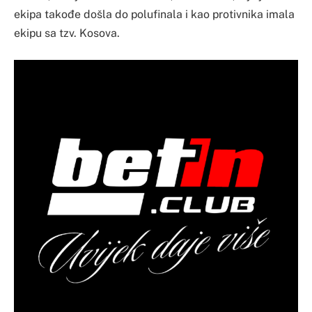
ekipa takođe došla do polufinala i kao protivnika imala
ekipu sa tzv. Kosova.