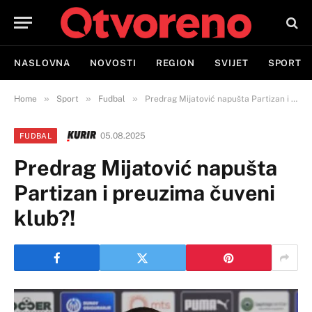
NASLOVNA
NOVOSTI
REGION
SVIJET
SPORT
»
»
»
Home
Sport
Fudbal
Predrag Mijatović napušta Partizan i preuzima čuveni klub?!
05.08.2025
FUDBAL
Predrag Mijatović napušta
Partizan i preuzima čuveni
klub?!