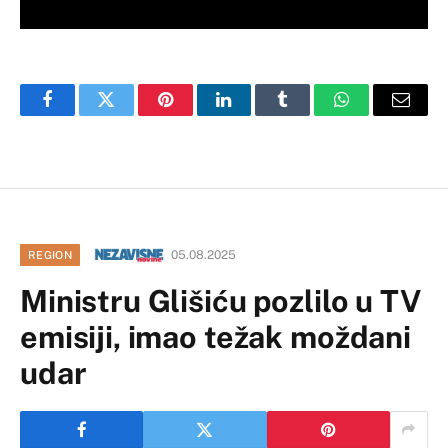
Facebook
Twitter
Pinterest
LinkedIn
Tumblr
WhatsApp
Email
05.08.2025
REGION
Ministru Glišiću pozlilo u TV
emisiji, imao težak moždani
udar