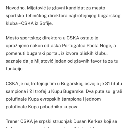
Navodno, Mijatović je glavni kandidat za mesto
sportsko-tehničkog direktora najtrofejnijeg bugarskog
kluba – CSKA iz Sofije.
Mesto sportskog direktora u CSKA ostalo je
upražnjeno nakon odlaska Portugalca Paola Noge, a
pomenuti bugarski portal, iz izvora bliskih klubu,
saznaje da je Mijatović jedan od glavnih favorita za tu
funkciju.
CSKA je najtrofejniji tim u Bugarskoj, osvojio je 31 titulu
šampiona i 21 trofej u Kupu Bugarske. Dva puta su igrali
polufinale Kupa evropskih šampiona i jednom
polufinale Kupa pobednika kupova.
Trener CSKA je srpski stručnjak Dušan Kerkez koji se