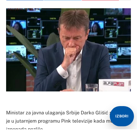
Ministar za javna ulaganja Srbije Darko Glišić gostovao
IZBORI
je u jutarnjem programu Pink televizije kada mu je
iznenada pozlilo.