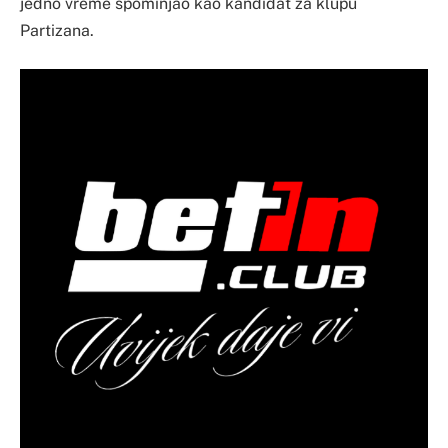
jedno vreme spominjao kao kandidat za klupu
Partizana.