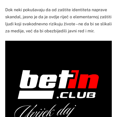
Dok neki pokušavaju da od zaštite identiteta naprave
skandal, jasno je da je ovdje riječ o elementarnoj zaštiti
ljudi koji svakodnevno rizikuju živote – ne da bi se slikali
za medije, već da bi obezbijedili javni red i mir.