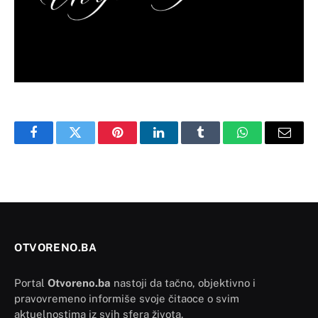
Facebook
Twitter
Pinterest
LinkedIn
Tumblr
WhatsApp
Email
OTVORENO.BA
Portal
Otvoreno.ba
nastoji da tačno, objektivno i
pravovremeno informiše svoje čitaoce o svim
aktuelnostima iz svih sfera života.