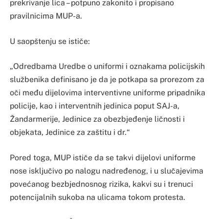
prekrivanje lica – potpuno zakonito i propisano
pravilnicima MUP-a.
U saopštenju se ističe:
„Odredbama Uredbe o uniformi i oznakama policijskih
službenika definisano je da je potkapa sa prorezom za
oči među dijelovima interventivne uniforme pripadnika
policije, kao i interventnih jedinica poput SAJ-a,
Žandarmerije, Jedinice za obezbjeđenje ličnosti i
objekata, Jedinice za zaštitu i dr.“
Pored toga, MUP ističe da se takvi dijelovi uniforme
nose isključivo po nalogu nadređenog, i u slučajevima
povećanog bezbjednosnog rizika, kakvi su i trenuci
potencijalnih sukoba na ulicama tokom protesta.