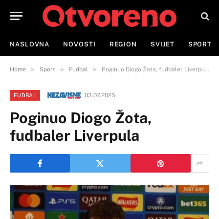
NASLOVNA
NOVOSTI
REGION
SVIJET
SPORT
»
»
»
Home
Sport
Fudbal
Poginuo Diogo Žota, fudbaler Liverpula
03.07.2025
FUDBAL
Poginuo Diogo Žota,
fudbaler Liverpula