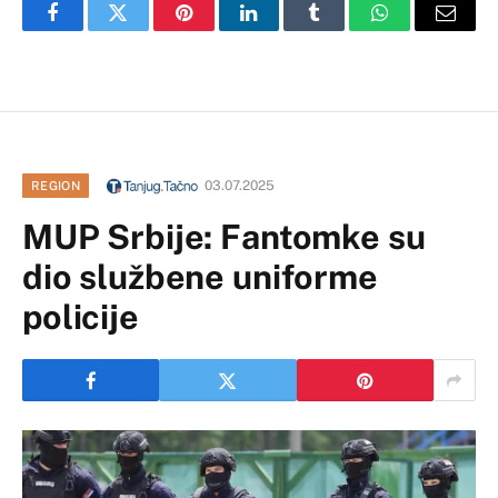
Facebook
Twitter
Pinterest
LinkedIn
Tumblr
WhatsApp
Email
03.07.2025
REGION
MUP Srbije: Fantomke su
dio službene uniforme
policije