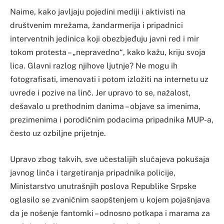
Naime, kako javljaju pojedini mediji i aktivisti na
društvenim mrežama, žandarmerija i pripadnici
interventnih jedinica koji obezbjeđuju javni red i mir
tokom protesta – „nepravedno“, kako kažu, kriju svoja
lica. Glavni razlog njihove ljutnje? Ne mogu ih
fotografisati, imenovati i potom izložiti na internetu uz
uvrede i pozive na linč. Jer upravo to se, nažalost,
dešavalo u prethodnim danima – objave sa imenima,
prezimenima i porodičnim podacima pripadnika MUP-a,
često uz ozbiljne prijetnje.
Upravo zbog takvih, sve učestalijih slučajeva pokušaja
javnog linča i targetiranja pripadnika policije,
Ministarstvo unutrašnjih poslova Republike Srpske
oglasilo se zvaničnim saopštenjem u kojem pojašnjava
da je nošenje fantomki – odnosno potkapa i marama za