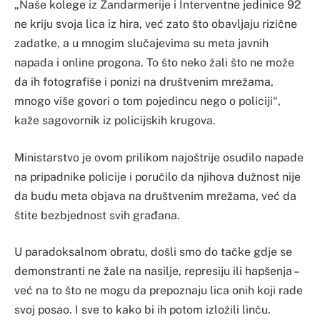
„Naše kolege iz Žandarmerije i Interventne jedinice 92
ne kriju svoja lica iz hira, već zato što obavljaju rizične
zadatke, a u mnogim slučajevima su meta javnih
napada i online progona. To što neko žali što ne može
da ih fotografiše i ponizi na društvenim mrežama,
mnogo više govori o tom pojedincu nego o policiji“,
kaže sagovornik iz policijskih krugova.
Ministarstvo je ovom prilikom najoštrije osudilo napade
na pripadnike policije i poručilo da njihova dužnost nije
da budu meta objava na društvenim mrežama, već da
štite bezbjednost svih građana.
U paradoksalnom obratu, došli smo do tačke gdje se
demonstranti ne žale na nasilje, represiju ili hapšenja –
već na to što ne mogu da prepoznaju lica onih koji rade
svoj posao. I sve to kako bi ih potom izložili linču.