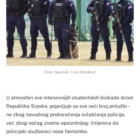
Foto: Sputnik / Lola Đorđević
U atmosferi sve intenzivnijih studentskih blokada širom
Republike Srpske, pojavljuje se sve veći broj pritužbi –
ne zbog navodnog prekoračenja ovlašćenja policije,
već zbog nečeg znatno apsurdnijeg: činjenice da
policijski službenici nose fantomke.