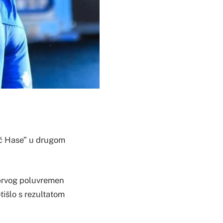
vić Hase” u drugom
a prvog poluvremen
tišlo s rezultatom