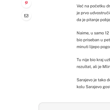
Već na početku dr
je prvo udvostruči
da je pitanje pobje
Naime, u samo 12 m
bio priseban u pet
minuti lijepo pogo
Tu nije bio kraj 
rezultat, ali je Ml
Sarajevo je tako 
kolu Sarajevo gos