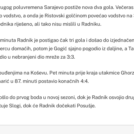
ugog poluvremena Sarajevo postiže nova dva gola. Večeras 
o vodstvo, a onda je Ristovski golčinom povećao vodstvo na 3
dnika riješeno, ali tako nisu mislili u Radniku.
inuta Radnik je postigao čak tri gola i došao do izjednačen
ercu domaćih, potom je Gogić sjajno pogodio iz daljine, a Ta
dio u nebranjeni dio mreže za 3:3.
uzbuđenjima na Koševu. Pet minuta prije kraja utakmice Ghorz
inarić u 87. minuti postavio konačnih 4:4.
došlo do prvog boda u novoj sezoni, dok je Radnik osvojio dr
tuje Slogi, dok će Radnik dočekati Posušje.