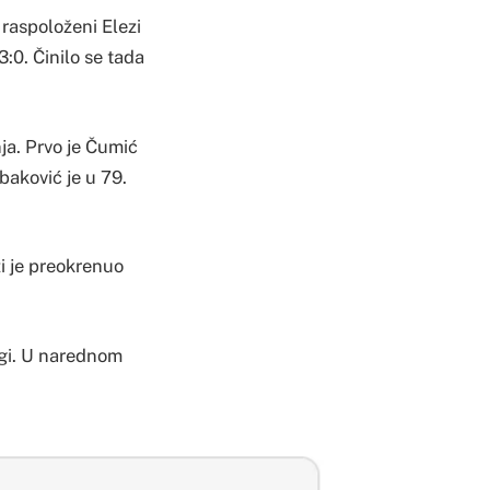
raspoloženi Elezi
:0. Činilo se tada
ja. Prvo je Čumić
baković je u 79.
i je preokrenuo
ugi. U narednom