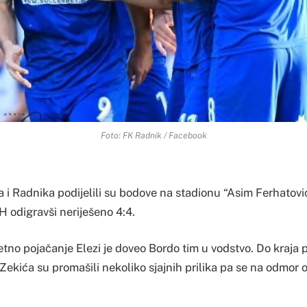
Foto: FK Radnik / Facebook
a i Radnika podijelili su bodove na stadionu “Asim Ferhato
H odigravši neriješeno 4:4.
jetno pojačanje Elezi je doveo Bordo tim u vodstvo. Do kraj
Zekića su promašili nekoliko sjajnih prilika pa se na odmor o