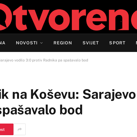
NA
NOVOSTI
REGION
SVIJET
SPORT
arajevo vodilo 3:0 protiv Radnika pa spašavalo bod
k na Koševu: Sarajevo 
spašavalo bod
est