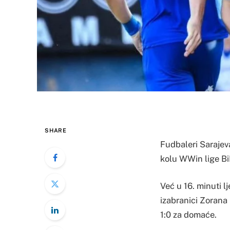
SHARE
Fudbaleri Sarajev
kolu WWin lige Bi
Već u 16. minuti l
izabranici Zorana 
1:0 za domaće.