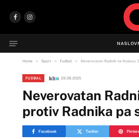
Facebook
Instagram
NASLOV
»
»
»
Home
Sport
Fudbal
Neverovatan Radnik na Koševu: S
FUDBAL
03.08.2025
Neverovatan Radni
protiv Radnika pa 
Facebook
Twitter
Pinter