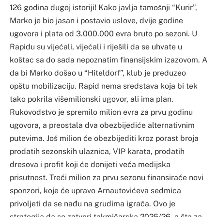
126 godina dugoj istoriji! Kako javlja tamošnji “Kurir”,
Marko je bio jasan i postavio uslove, dvije godine
ugovora i plata od 3.000.000 evra bruto po sezoni. U
Rapidu su vijećali, vijećali i riješili da se uhvate u
koštac sa do sada nepoznatim finansijskim izazovom. A
da bi Marko došao u “Hiteldorf”, klub je preduzeo
opštu mobilizaciju. Rapid nema sredstava koja bi tek
tako pokrila višemilionski ugovor, ali ima plan.
Rukovodstvo je spremilo milion evra za prvu godinu
ugovora, a preostala dva obezbijediće alternativnim
putevima. Još milion će obezbijediti kroz porast broja
prodatih sezonskih ulaznica, VIP karata, prodatih
dresova i profit koji će donijeti veća medijska
prisutnost. Treći milion za prvu sezonu finansiraće novi
sponzori, koje će upravo Arnautovićeva sedmica
privoljeti da se nađu na grudima igrača. Ovo je
strategija da se zatvori takmičarska 2025/26, a šta za