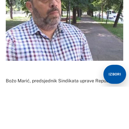
IZBORI
Božo Marić, predsjednik Sindikata uprave Republike
Srpske, uhapšen je večeras!
Ova informacija potvrđena je iz policije za portal
Provjereno.
Kod Marića je, kako saznaje pomenuti portal,