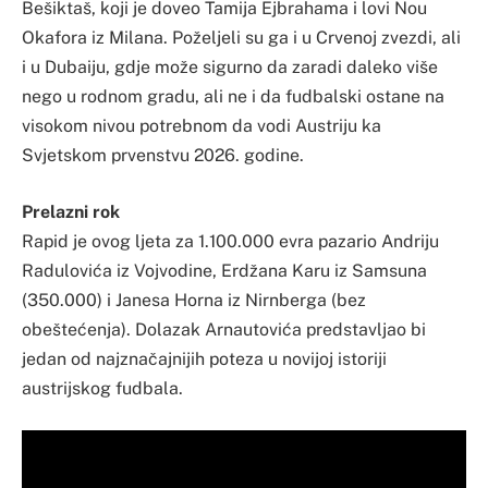
Bešiktaš, koji je doveo Tamija Ejbrahama i lovi Nou
Okafora iz Milana. Poželjeli su ga i u Crvenoj zvezdi, ali
i u Dubaiju, gdje može sigurno da zaradi daleko više
nego u rodnom gradu, ali ne i da fudbalski ostane na
visokom nivou potrebnom da vodi Austriju ka
Svjetskom prvenstvu 2026. godine.
Prelazni rok
Rapid je ovog ljeta za 1.100.000 evra pazario Andriju
Radulovića iz Vojvodine, Erdžana Karu iz Samsuna
(350.000) i Janesa Horna iz Nirnberga (bez
obeštećenja). Dolazak Arnautovića predstavljao bi
jedan od najznačajnijih poteza u novijoj istoriji
austrijskog fudbala.