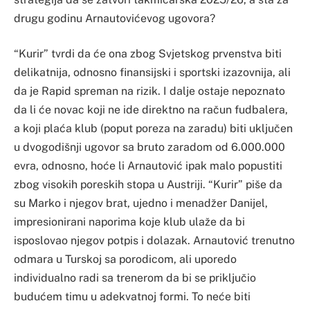
drugu godinu Arnautovićevog ugovora?
“Kurir” tvrdi da će ona zbog Svjetskog prvenstva biti
delikatnija, odnosno finansijski i sportski izazovnija, ali
da je Rapid spreman na rizik. I dalje ostaje nepoznato
da li će novac koji ne ide direktno na račun fudbalera,
a koji plaća klub (poput poreza na zaradu) biti uključen
u dvogodišnji ugovor sa bruto zaradom od 6.000.000
evra, odnosno, hoće li Arnautović ipak malo popustiti
zbog visokih poreskih stopa u Austriji. “Kurir” piše da
su Marko i njegov brat, ujedno i menadžer Danijel,
impresionirani naporima koje klub ulaže da bi
isposlovao njegov potpis i dolazak. Arnautović trenutno
odmara u Turskoj sa porodicom, ali uporedo
individualno radi sa trenerom da bi se priključio
budućem timu u adekvatnoj formi. To neće biti