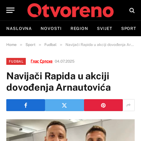
NASLOVNA
NOVOSTI
REGION
SVIJET
SPORT
»
»
»
Home
Sport
Fudbal
Navijači Rapida u akciji dovođenja Arnautovića
04.07.2025
FUDBAL
Navijači Rapida u akciji
dovođenja Arnautovića