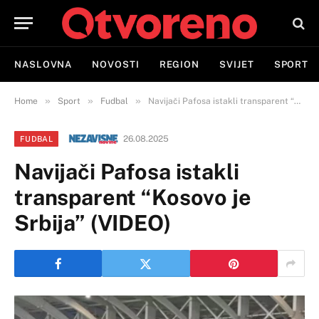
NASLOVNA
NOVOSTI
REGION
SVIJET
SPORT
»
»
»
Home
Sport
Fudbal
Navijači Pafosa istakli transparent “Kosovo je Srbija” (VIDEO)
26.08.2025
FUDBAL
Navijači Pafosa istakli
transparent “Kosovo je
Srbija” (VIDEO)