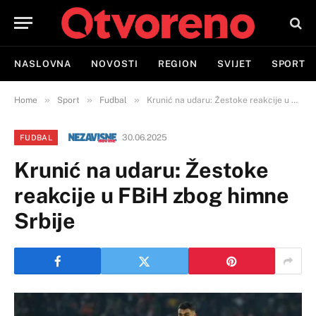
NASLOVNA
NOVOSTI
REGION
SVIJET
SPORT
»
»
»
Home
Sport
Fudbal
Krunić na udaru: Žestoke reakcije u FBiH zbog himne Srbije
30.06.2025
FUDBAL
Krunić na udaru: Žestoke
reakcije u FBiH zbog himne
Srbije