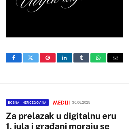
Facebook
Twitter
Pinterest
LinkedIn
Tumblr
WhatsApp
Email
30.06.2025
BOSNA I HERCEGOVINA
Za prelazak u digitalnu eru
1. jula i građani moraju se