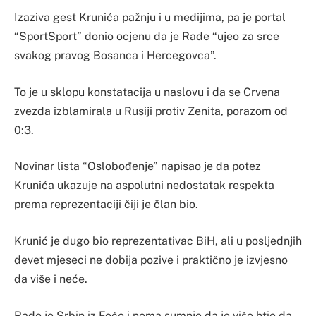
Izaziva gest Krunića pažnju i u medijima, pa je portal
“SportSport” donio ocjenu da je Rade “ujeo za srce
svakog pravog Bosanca i Hercegovca”.
To je u sklopu konstatacija u naslovu i da se Crvena
zvezda izblamirala u Rusiji protiv Zenita, porazom od
0:3.
Novinar lista “Oslobođenje” napisao je da potez
Krunića ukazuje na aspolutni nedostatak respekta
prema reprezentaciji čiji je član bio.
Krunić je dugo bio reprezentativac BiH, ali u posljednjih
devet mjeseci ne dobija pozive i praktično je izvjesno
da više i neće.
Rade je Srbin iz Foče i nema sumnje da je više htio da