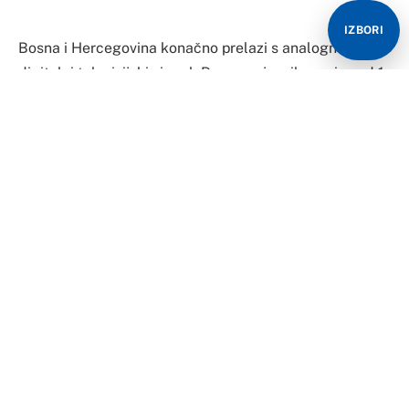
IZBORI
Bosna i Hercegovina konačno prelazi s analognog na
digitalni televizijski signal. Program javnih servisa od 1.
za korisnike zemaljskog signala bit će tehnički
kvalitetniji i slika čišća. Za pojedine potrebna je
priprema TV prijemnika. Inače, naša zemlja je jedina
država u Evropi koja još nije uvela digitalni signal, a
projekt kasni već gotovo deset godina.
Nakon dugog čekanja i brojnih odgađanja, Bosna i
Hercegovina konačno ulazi u digitalno doba. Kako je
potvrđeno iz ‘Odašiljača i veza’, za sada na 6 lokacija u
tri grada – Sarajevo, Banja Luka i Mostar. Rok za
završetak procesa digitalizacije produžen je do 3.
decembra zbog vremenskih uslova. Neophodna
oprema već je na terenu, a stručni tim spreman.