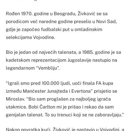
Rođen 1970. godine u Beogradu, Živković se sa
porodicom već naredne godine preselio u Novi Sad,
gdje je započeo fudbalski put u omladinskim
selekcijama Vojvodine.
Bio je jedan od najvećih talenata, a 1985. godine je sa
kadetskom reprezentacijom Jugoslavije nastupio na
legendarnom “Vembliju”.
“Igrali smo pred 100.000 ljudi, uoči finala FA kupa
između Mančester Junajteda i Evertona” prisjetio se
Miroslav. “Bio sam proglašen za najboljeg igrača
utakmice. Bobi Čarlton mi je prišao i rekao da sam
genijalan talenat. To su trenuci koji se ne zaboravljaju.”
Nakon povratka kući, Živković je nastavio u Vojvodini, a