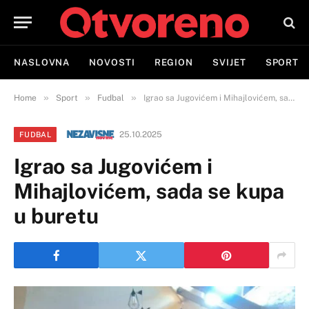
NASLOVNA
NOVOSTI
REGION
SVIJET
SPORT
»
»
»
Home
Sport
Fudbal
Igrao sa Jugovićem i Mihajlovićem, sada se kupa u buretu
25.10.2025
FUDBAL
Igrao sa Jugovićem i
Mihajlovićem, sada se kupa
u buretu