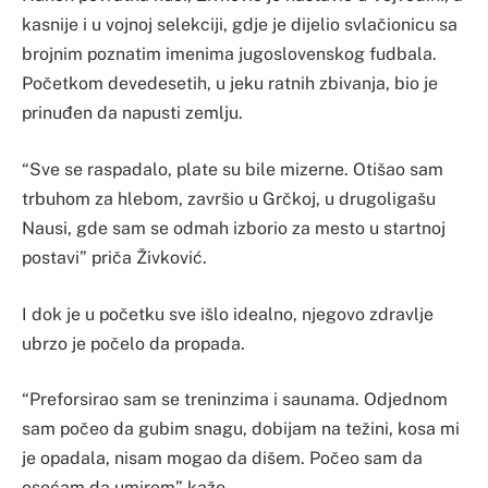
kasnije i u vojnoj selekciji, gdje je dijelio svlačionicu sa
brojnim poznatim imenima jugoslovenskog fudbala.
Početkom devedesetih, u jeku ratnih zbivanja, bio je
prinuđen da napusti zemlju.
“Sve se raspadalo, plate su bile mizerne. Otišao sam
trbuhom za hlebom, završio u Grčkoj, u drugoligašu
Nausi, gde sam se odmah izborio za mesto u startnoj
postavi” priča Živković.
I dok je u početku sve išlo idealno, njegovo zdravlje
ubrzo je počelo da propada.
“Preforsirao sam se treninzima i saunama. Odjednom
sam počeo da gubim snagu, dobijam na težini, kosa mi
je opadala, nisam mogao da dišem. Počeo sam da
osećam da umirem” kaže.