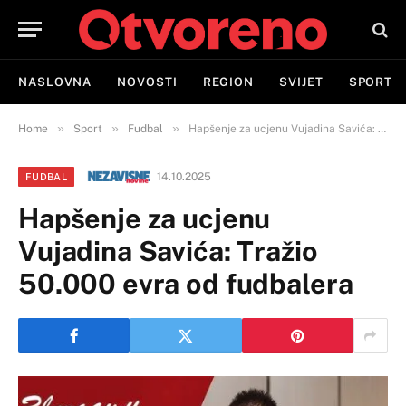
NASLOVNA
NOVOSTI
REGION
SVIJET
SPORT
»
»
»
Home
Sport
Fudbal
Hapšenje za ucjenu Vujadina Savića: Tražio 50.000 evra od fudbalera
14.10.2025
FUDBAL
Hapšenje za ucjenu
Vujadina Savića: Tražio
50.000 evra od fudbalera