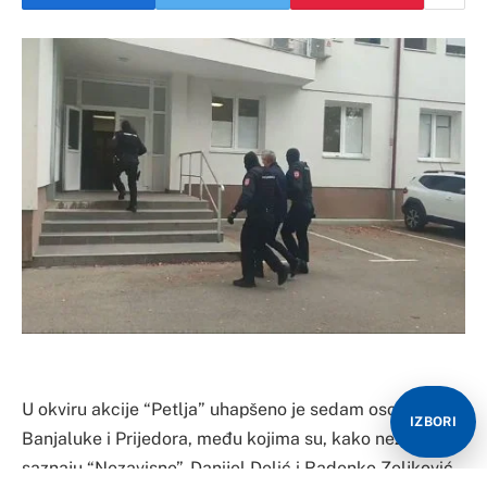
U okviru akcije “Petlja” uhapšeno je sedam osoba iz
IZBORI
Banjaluke i Prijedora, među kojima su, kako nezvanično
saznaju “Nezavisne”, Danijel Delić i Radenko Zeljković.