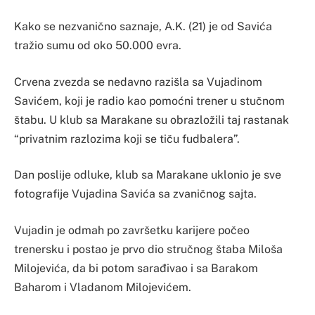
Kako se nezvanično saznaje, A.K. (21) je od Savića
tražio sumu od oko 50.000 evra.
Crvena zvezda se nedavno razišla sa Vujadinom
Savićem, koji je radio kao pomoćni trener u stučnom
štabu. U klub sa Marakane su obrazložili taj rastanak
“privatnim razlozima koji se tiču fudbalera”.
Dan poslije odluke, klub sa Marakane uklonio je sve
fotografije Vujadina Savića sa zvaničnog sajta.
Vujadin je odmah po završetku karijere počeo
trenersku i postao je prvo dio stručnog štaba Miloša
Milojevića, da bi potom sarađivao i sa Barakom
Baharom i Vladanom Milojevićem.