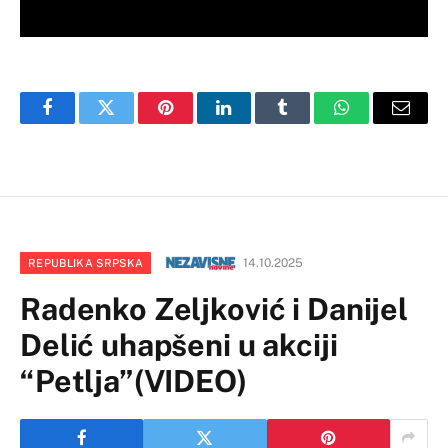
Facebook
Twitter
Pinterest
LinkedIn
Tumblr
WhatsApp
Email
14.10.2025
REPUBLIKA SRPSKA
Radenko Zeljković i Danijel
Delić uhapšeni u akciji
“Petlja”(VIDEO)