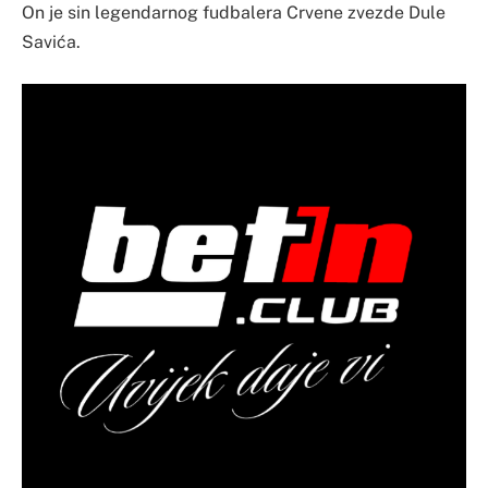
On je sin legendarnog fudbalera Crvene zvezde Dule
Savića.