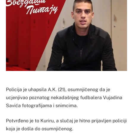
Policija je uhapsila A.K. (21), osumnjičenog da je
ucjenjivao poznatog nekadašnjeg fudbalera Vujadina
Savića fotografijama i snimcima.
Potvrđeno je to Kuriru, a slučaj je hitno prijavljen policiji
koja je došla do osumnjičenog.