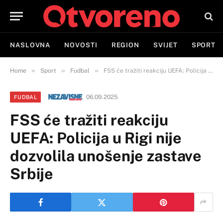
NASLOVNA
NOVOSTI
REGION
SVIJET
SPORT
»
»
»
Home
Sport
Fudbal
FSS će tražiti reakciju UEFA: Policija u Rigi nije dozvolila unošenje zastave Srbije
06.09.2025
FUDBAL
FSS će tražiti reakciju
UEFA: Policija u Rigi nije
dozvolila unošenje zastave
Srbije