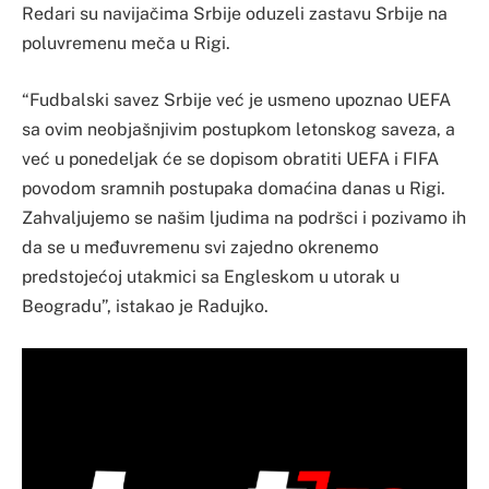
Redari su navijačima Srbije oduzeli zastavu Srbije na
poluvremenu meča u Rigi.
“Fudbalski savez Srbije već je usmeno upoznao UEFA
sa ovim neobjašnjivim postupkom letonskog saveza, a
već u ponedeljak će se dopisom obratiti UEFA i FIFA
povodom sramnih postupaka domaćina danas u Rigi.
Zahvaljujemo se našim ljudima na podršci i pozivamo ih
da se u međuvremenu svi zajedno okrenemo
predstojećoj utakmici sa Engleskom u utorak u
Beogradu”, istakao je Radujko.