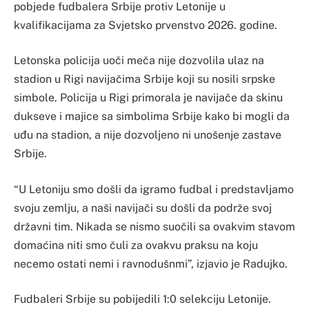
pobjede fudbalera Srbije protiv Letonije u
kvalifikacijama za Svjetsko prvenstvo 2026. godine.
Letonska policija uoči meča nije dozvolila ulaz na
stadion u Rigi navijačima Srbije koji su nosili srpske
simbole. Policija u Rigi primorala je navijače da skinu
dukseve i majice sa simbolima Srbije kako bi mogli da
uđu na stadion, a nije dozvoljeno ni unošenje zastave
Srbije.
“U Letoniju smo došli da igramo fudbal i predstavljamo
svoju zemlju, a naši navijači su došli da podrže svoj
državni tim. Nikada se nismo suočili sa ovakvim stavom
domaćina niti smo čuli za ovakvu praksu na koju
necemo ostati nemi i ravnodušnmi”, izjavio je Radujko.
Fudbaleri Srbije su pobijedili 1:0 selekciju Letonije.