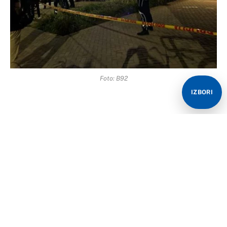
Foto: B92
IZBORI
Košarkaška reprezentacija Srbije pred sobom ima meč
osmine finala na Eurobasketu u kojem će igrati u Rigi
protiv Finske, ali se dogodio i jedan nemili događaj u
susret ovom meču.
Naime, stigla je dojava o bombi u Areni gdje treba da
se održi utakmica, zbog čega je uslijedilo i vanredno
stanje.