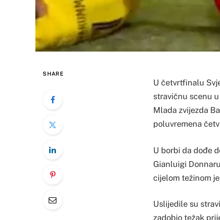
SHARE
U četvrtfinalu Sv
stravičnu scenu u 
Mlada zvijezda Ba
poluvremena četvr
U borbi da dođe d
Gianluigi Donnarum
cijelom težinom j
Uslijedile su strav
zadobio težak pri