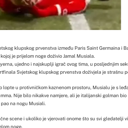
jetskog klupskog prvenstva između Paris Saint Germaina i Ba
kojoj je prijelom noge doživio Jamal Musiala.
yerna, ujedno i najskuplji igrač ovog tima, u posljednjim s
tfinala Svjetskog klupskog prvenstva doživjela je strašnu 
o lopte u protivničkom kaznenom prostoru, Musialu je s leđ
ma. Nije bilo nikakve namjere, ali je italijanski golman bio
e pao na nogu Musiali.
ične scene i ukoliko je vjerovati onome što su svi gledatelji vi
jelom noge.