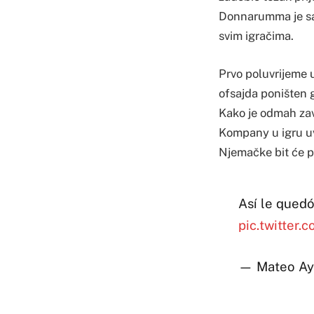
Donnarumma je sam 
svim igračima.
Prvo poluvrijeme 
ofsajda poništen
Kako je odmah zav
Kompany u igru uv
Njemačke bit će 
Así le quedó
pic.twitter
— Mateo Ay