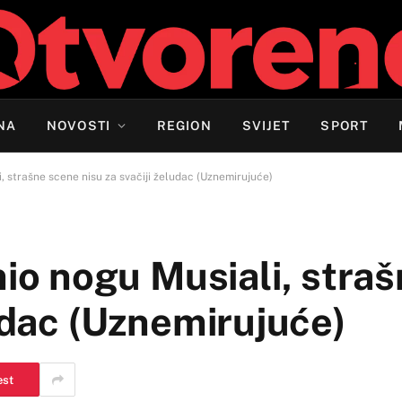
NA
NOVOSTI
REGION
SVIJET
SPORT
strašne scene nisu za svačiji želudac (Uznemirujuće)
o nogu Musiali, straš
ludac (Uznemirujuće)
est