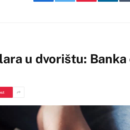
Facebook
Twitter
Pinterest
LinkedIn
ara u dvorištu: Banka 
est