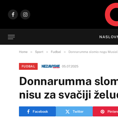
Facebook
Instagram
NASLOV
»
»
»
Home
Sport
Fudbal
Donnarumma slomio nogu Musiali, 
FUDBAL
05.07.2025
Donnarumma slomi
nisu za svačiji že
Facebook
Twitter
Pinter