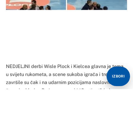
NEDJELJNI derbi Wisle Plock i Kielcea glavna je tema
u svijetu rukometa, a scene sukoba igrača i trenera
IZBORI
završile su čak i na udarnim pozicijama naslovnica
španske Marke. Prvi ovosezonski “Sveti rat”, kako se
naziva ovaj derbi, u poljskom prvenstvu završio je
pobedom domaće Wisle 29:25, ali su ga obeležile
stvari koje nemaju veze sa rukometom.
Maqueda ugrizao Terzića