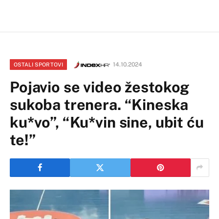
14.10.2024
OSTALI SPORTOVI
Pojavio se video žestokog
sukoba trenera. “Kineska
ku*vo”, “Ku*vin sine, ubit ću
te!”