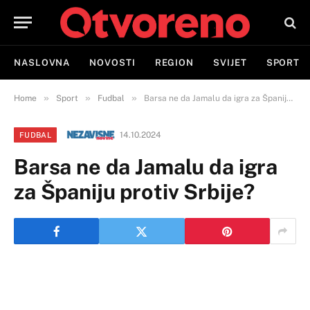
NASLOVNA
NOVOSTI
REGION
SVIJET
SPORT
»
»
»
Home
Sport
Fudbal
Barsa ne da Jamalu da igra za Španiju protiv Srbije?
14.10.2024
FUDBAL
Barsa ne da Jamalu da igra
za Španiju protiv Srbije?