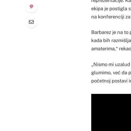
reprezentacije. K
ekipa je postigla 
na konferenciji za
Barbarez je na to p
kada bih razmišlj
amaterima,“ rekao
„Nismo mi uzalud t
glumimo, već da p
početnoj postavi 