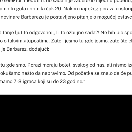
ao selektor, međutim, do sada nije zabeležio nijednu pobedu
samo tri gola i primila čak 20. Nakon najtežeg poraza u istorij
 novinare Barbarezu je postavljeno pitanje o mogućoj ostavc
itanje ljutito odgovorio: „Ti to ozbiljno sada?! Ne bih bio spo
ao o takvim glupostima. Zato i jesmo tu gde jesmo, zato što 
 je Barbarez, dodajući:
u gde smo. Porazi moraju boleti svakog od nas, ali nismo iz
okušamo nešto da napravimo. Od početka se znalo da će put
imamo 7-8 igrača koji su do 23 godine.“