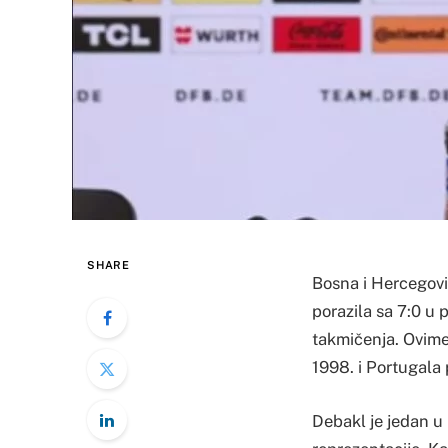
SHARE
Bosna i Hercegovin
porazila sa 7:0 u 
takmičenja. Ovime 
1998. i Portugala 
Debakl je jedan u