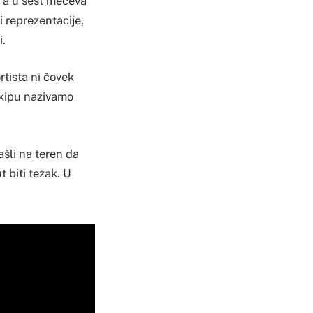
, a u šest mečeva
i reprezentacije,
i.
rtista ni čovek
ekipu nazivamo
ašli na teren da
 biti težak. U