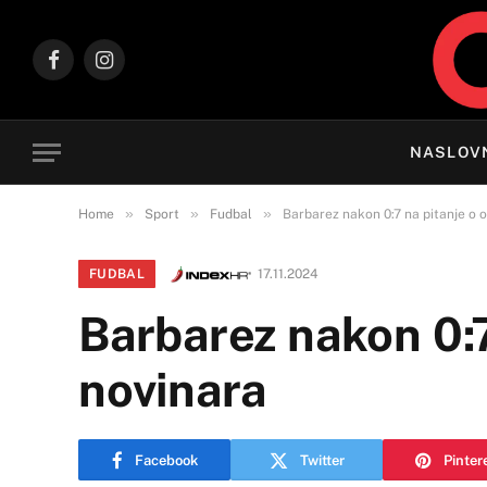
Facebook
Instagram
NASLOV
»
»
»
Home
Sport
Fudbal
Barbarez nakon 0:7 na pitanje o 
FUDBAL
17.11.2024
Barbarez nakon 0:7
novinara
Facebook
Twitter
Pinter