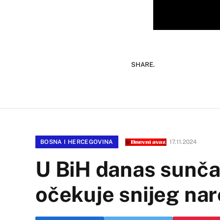
SHARE.
BOSNA I HERCEGOVINA
17.11.2024
U BiH danas sunčan
očekuje snijeg na