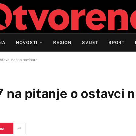
NA
NOVOSTI
REGION
SVIJET
SPORT
ostavci napao novinara
 na pitanje o ostavci 
est