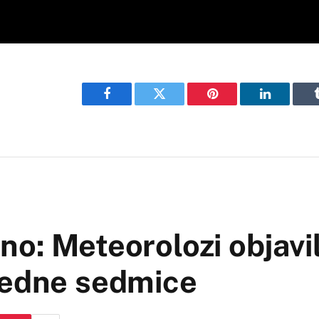
Facebook
Twitter
Pinterest
LinkedIn
o: Meteorolozi objavil
redne sedmice