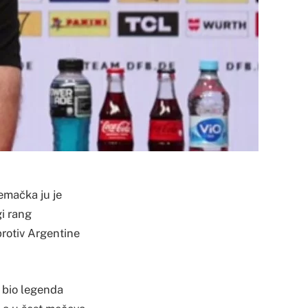
Nemačka ju je
gi rang
protiv Argentine
 bio legenda