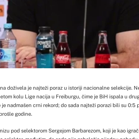
a doživela je najteži poraz u istoriji nacionalne selekcije. 
petom kolu Lige nacija u Freiburgu, čime je BiH ispala u dru
je nadmašen crni rekord; do sada najteži porazi bili su 0:5 
prošle godine.
 nizu pod selektorom Sergejom Barbarezom, koji je kao igrač