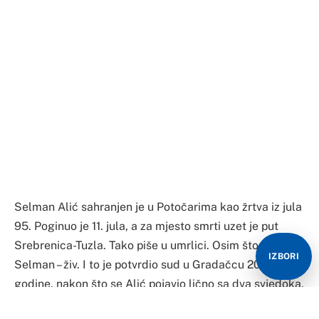
Selman Alić sahranjen je u Potočarima kao žrtva iz jula
95. Poginuo je 11. jula, a za mjesto smrti uzet je put
Srebrenica-Tuzla. Tako piše u umrlici. Osim što je
IZBORI
Selman – živ. I to je potvrdio sud u Gradačcu 2011.
godine, nakon što se Alić pojavio lično sa dva svjedoka.
Time je poništeno sudsko rješenje o njegovoj smrti iz