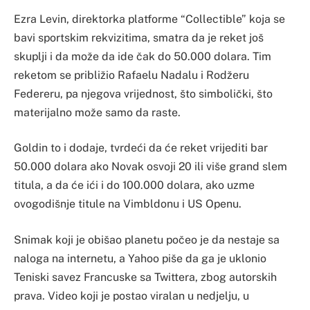
Ezra Levin, direktorka platforme “Collectible” koja se
bavi sportskim rekvizitima, smatra da je reket još
skuplji i da može da ide čak do 50.000 dolara. Tim
reketom se približio Rafaelu Nadalu i Rodžeru
Federeru, pa njegova vrijednost, što simbolički, što
materijalno može samo da raste.
Goldin to i dodaje, tvrdeći da će reket vrijediti bar
50.000 dolara ako Novak osvoji 20 ili više grand slem
titula, a da će ići i do 100.000 dolara, ako uzme
ovogodišnje titule na Vimbldonu i US Openu.
Snimak koji je obišao planetu počeo je da nestaje sa
naloga na internetu, a Yahoo piše da ga je uklonio
Teniski savez Francuske sa Twittera, zbog autorskih
prava. Video koji je postao viralan u nedjelju, u