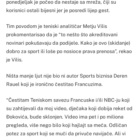
ponedjeljak je počeo da nestaje sa mreža, čiji su
korisnici ostali bijesni jer je posredi lijep gest.
Tim povodom je teniski analitičar Metju Vilis
prokomentarisao da je “to nešto što akreditovani
novinari pokušavaju da podijele. Kako je ovo (skidanje)
dobro za sport ili loše po nosioce prava prenosa”, rekao
je Vilis.
Ništa manje ljut nije bio ni autor Sports biznisa Deren
Rauel koji je ironično čestitao Francuzima.
“Čestitam Teniskom savezu Francuske i/ili NBC-ju koji
su zahtijevali da moj video, dječaka koji dobija reket od
Đokovića, bude sklonjen. Video ima pet i po miliona
pregleda, više nego bilo koji hajlajt sa meča. Odličan
potez za sport koji se muči da privuče navijače. Ali vi