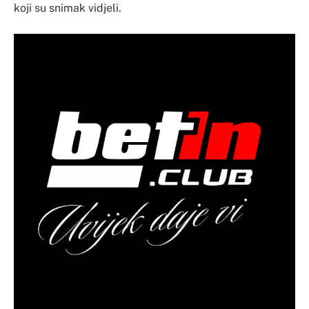
koji su snimak vidjeli.