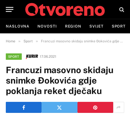
NASLOVNA
NOVOSTI
REGION
SVIJET
SPORT
»
»
Home
Sport
Francuzi masovno skidaju snimke Đokovića gdje poklanja reket dječaku
17.06.2021
SPORT
Francuzi masovno skidaju
snimke Đokovića gdje
poklanja reket dječaku