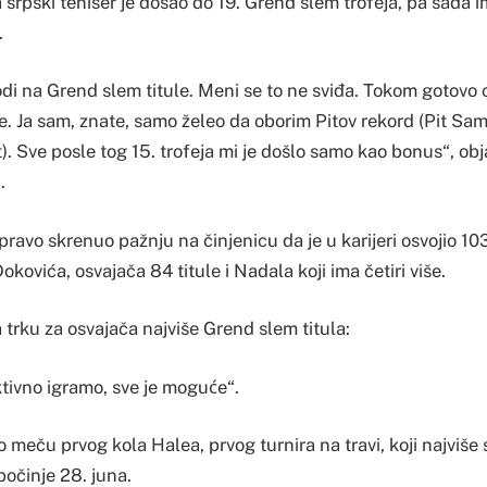
 srpski teniser je došao do 19. Grend slem trofeja, pa sada 
.
odi na Grend slem titule. Meni se to ne sviđa. Tokom gotovo
. Ja sam, znate, samo želeo da oborim Pitov rekord (Pit Samp
t). Sve posle tog 15. trofeja mi je došlo samo kao bonus“, obj
.
pravo skrenuo pažnju na činjenicu da je u karijeri osvojio 10
okovića, osvajača 84 titule i Nadala koji ima četiri više.
 trku za osvajača najviše Grend slem titula:
ktivno igramo, sve je moguće“.
o meču prvog kola Halea, prvog turnira na travi, koji najviše
počinje 28. juna.