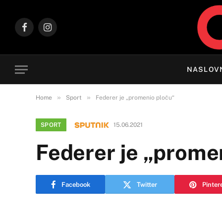
Facebook
Instagram
NASLOV
»
»
Home
Sport
Federer je „promenio ploču“
SPORT
15.06.2021
Federer je „prome
Facebook
Twitter
Pinter