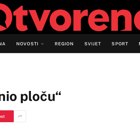
NA
NOVOSTI
REGION
SVIJET
SPORT
nio ploču“
est