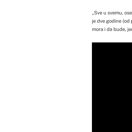
„Sve u svemu, osec
je dve godine (od 
mora i da bude, je