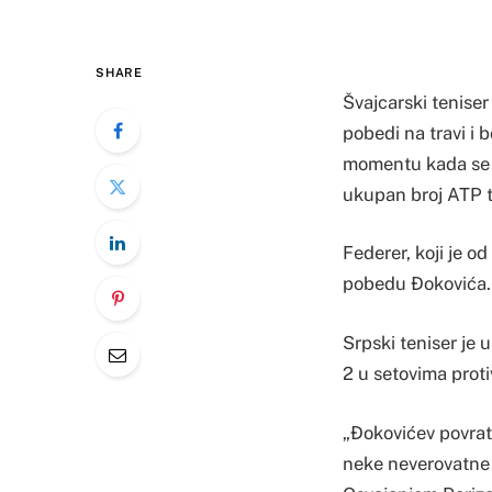
SHARE
Švajcarski teniser
pobedi na travi i b
momentu kada se sr
ukupan broj ATP t
Federer, koji je o
pobedu Đokovića.
Srpski teniser je 
2 u setovima prot
„Đokovićev povrat
neke neverovatne 