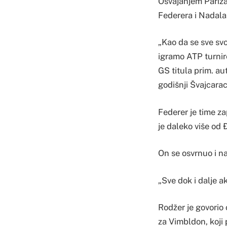
Osvajanjem Pariza
Federera i Nadala
„Kao da se sve sv
igramo ATP turnire
GS titula prim. au
godišnji Švajcarac
Federer je time za
je daleko više od Đ
On se osvrnuo i na
„Sve dok i dalje a
Rodžer je govorio 
za Vimbldon, koji 