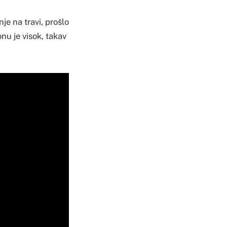
je na travi, prošlo
nu je visok, takav