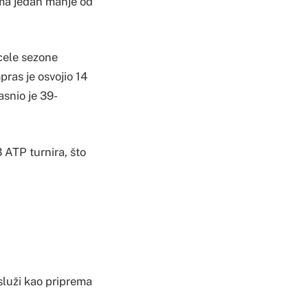
ima jedan manje od
 cele sezone
ras je osvojio 14
asnio je 39-
3 ATP turnira, što
 služi kao priprema