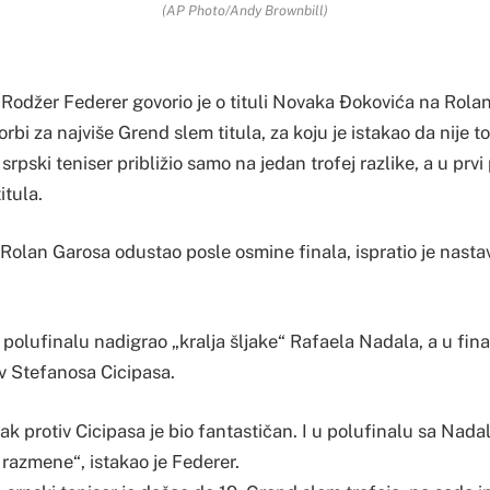
(AP Photo/Andy Brownbill)
 Rodžer Federer govorio je o tituli Novaka Đokovića na Rolan
orbi za najviše Grend slem titula, za koju je istakao da nije t
pski teniser približio samo na jedan trofej razlike, a u prvi 
itula.
d Rolan Garosa odustao posle osmine finala, ispratio je nastav
u polufinalu nadigrao „kralja šljake“ Rafaela Nadala, a u fi
iv Stefanosa Cicipasa.
ak protiv Cicipasa je bio fantastičan. I u polufinalu sa Nada
razmene“, istakao je Federer.