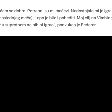
́am se dobro. Potrebni su mi mečevi. Nedostajalo mi je igran
poslednjeg meča). Lepo je bilo i pobediti. Moj cilj na Vimbldo
r u suprotnom ne bih ni igrao“, podvukao je Federer.