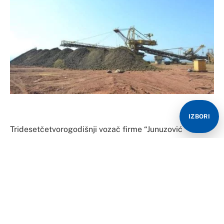
IZBORI
Tridesetčetvorogodišnji vozač firme “Junuzović
kopeks”, čiji identitet nije saopšten, ubijen je na
površinskom kopu “Dubrave” Rudnika Kreka u Tuzli
kada je pokušao da spriječi krađu uglja, potvrđeno je
“Glasu Srpske”.
Zbog ovog ubistva policija je uhapsila jednu osobu
(22)koju sumnjiče da je hicem iz oružja usmrtila vozača.