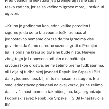
Pred čelnicima nekadašnjeg premijerligaša je sada
teška zadaća, jer se sa većinom igrača moraju raskinuti
ugovori.
– Krupa je godinama kao jedna velika porodica i
sigurno je da će to biti veoma teški trenuci, ali
jednostavno nemamo obraza da tim igračima više
govorimo da ćemo naredne sezone igrati u Premijer
ligi, a onda na kraju od toga ne bude ništa. Najviše
zbog toga je i donesena odluka o napuštanju
prvoligaškog društva, jer ne želimo prema fudbalerima,
ali i cijeloj fudbalskoj javnosti Republike Srpske i BiH
da izgledamo neozbiljni i to ne našom zaslugom. Bili
smo jednostavno prinuđeni na ovaj korak, jer ne želimo
da se više nastupamo u takmičenjima, koja organizuju
Fudbalski savez Republike Srpske i FS BiH– nastavio je
Ilić.