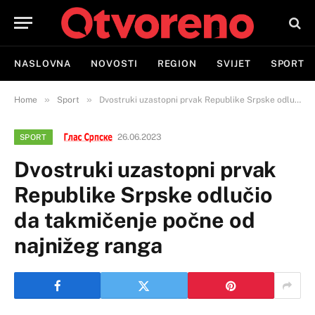
NASLOVNA
NOVOSTI
REGION
SVIJET
SPORT
»
»
Home
Sport
Dvostruki uzastopni prvak Republike Srpske odlučio da takmičenje počne od najnižeg ranga
26.06.2023
SPORT
Dvostruki uzastopni prvak
Republike Srpske odlučio
da takmičenje počne od
najnižeg ranga