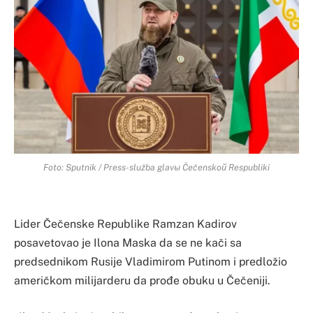
Foto: Sputnik / Press-služba glavы Čečenskoй Respubliki
Lider Čečenske Republike Ramzan Kadirov
posavetovao je Ilona Maska da se ne kači sa
predsednikom Rusije Vladimirom Putinom i predložio
američkom milijarderu da prođe obuku u Čečeniji.