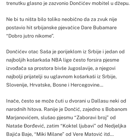
trenutku glasno je zazvonio Dončićev mobitel u džepu.
Ne bi tu ništa bilo toliko neobično da za zvuk nije
postavio hit srbijanske pjevačice Dare Bubamare
“Dobro jutro nikome”.
Dončićev otac Saša je porijeklom iz Srbije i jedan od
najboljih košarkaša NBA lige često forsira pjesme
izvođača sa prostora bivše Jugoslavije, a njegovi
najbolji prijatelji su uglavnom košarkaši iz Srbije,
Slovenije, Hrvatske, Bosne i Hercegovine…
Inače, često se može čuti u dvorani u Dallasu neki od
narodnih hitova. Ranije je Dončić, zajedno s Bobanom
Marjanovićem, slušao pjesmu “Zaboravi broj” od
Nataše Đorđević, zatim “Koktel ljubavi” od Nedjeljka
Bajića Baje, “Miki Milane” od Vere Matović itd…