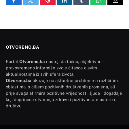
Facebook
Twitter
Pinterest
LinkedIn
Tumblr
WhatsApp
Email
OTVORENO.BA
Portal
Otvoreno.ba
nastoji da tačno, objektivno i
pravovremeno informiše svoje čitaoce o svim
aktuelnostima iz svih sfera života.
Otvoreno.ba
ukazuje na aktuelne probleme u različitim
oblastima, s ciljem pozitivnih društvenih promjena, ali
prije svega afirmira pozitivne vrijednosti, ljude i događaje
koji doprinose stvaranju zdrave i pozitivne atmosfere u
društvu.