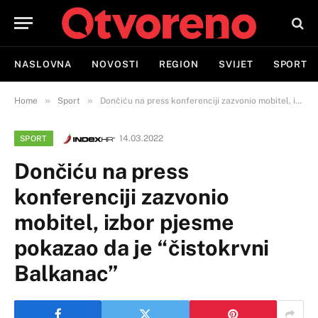
NASLOVNA
NOVOSTI
REGION
SVIJET
SPORT
»
»
Home
Sport
Dončiću na press konferenciji zazvonio mobitel, izbor pjesme pokazao da je “čistokrvni Balkanac”
14.03.2022
SPORT
Dončiću na press
konferenciji zazvonio
mobitel, izbor pjesme
pokazao da je “čistokrvni
Balkanac”