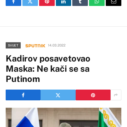
Facebook
Twitter
Pinterest
LinkedIn
Tumblr
WhatsApp
Email
14.03.2022
SVIJET
Kadirov posavetovao
Maska: Ne kači se sa
Putinom