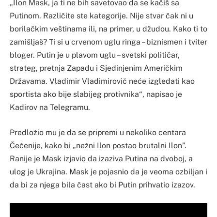
„Ilon Mask, ja ti ne bih savetovao da se kačiš sa
Putinom. Različite ste kategorije. Nije stvar čak ni u
borilačkim veštinama ili, na primer, u džudou. Kako ti to
zamišljaš? Ti si u crvenom uglu ringa – biznismen i tviter
bloger. Putin je u plavom uglu – svetski političar,
strateg, pretnja Zapadu i Sjedinjenim Američkim
Državama. Vladimir Vladimirovič neće izgledati kao
sportista ako bije slabijeg protivnika“, napisao je
Kadirov na Telegramu.
Predložio mu je da se pripremi u nekoliko centara
Čečenije, kako bi „nežni Ilon postao brutalni Ilon”.
Ranije je Mask izjavio da izaziva Putina na dvoboj, a
ulog je Ukrajina. Mask je pojasnio da je veoma ozbiljan i
da bi za njega bila čast ako bi Putin prihvatio izazov.