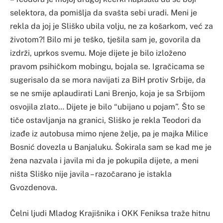
selektora, da pomišlja da svašta sebi uradi. Meni je
rekla da joj je Sliško ubila volju, ne za košarkom, već za
životom?! Bilo mi je teško, tješila sam je, govorila da
izdrži, uprkos svemu. Moje dijete je bilo izloženo
pravom psihičkom mobingu, bojala se. Igračicama se
sugerisalo da se mora navijati za BiH protiv Srbije, da
se ne smije aplaudirati Lani Brenjo, koja je sa Srbijom
osvojila zlato… Dijete je bilo “ubijano u pojam”. Što se
tiče ostavljanja na granici, Sliško je rekla Teodori da
izađe iz autobusa mimo njene želje, pa je majka Milice
Bosnić dovezla u Banjaluku. Šokirala sam se kad me je
žena nazvala i javila mi da je pokupila dijete, a meni
ništa Sliško nije javila – razočarano je istakla
Gvozdenova.
Čelni ljudi Mladog Krajišnika i OKK Feniksa traže hitnu