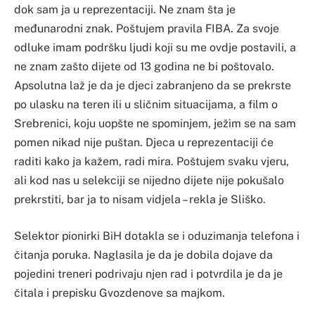
dok sam ja u reprezentaciji. Ne znam šta je
međunarodni znak. Poštujem pravila FIBA. Za svoje
odluke imam podršku ljudi koji su me ovdje postavili, a
ne znam zašto dijete od 13 godina ne bi poštovalo.
Apsolutna laž je da je djeci zabranjeno da se prekrste
po ulasku na teren ili u sličnim situacijama, a film o
Srebrenici, koju uopšte ne spominjem, ježim se na sam
pomen nikad nije puštan. Djeca u reprezentaciji će
raditi kako ja kažem, radi mira. Poštujem svaku vjeru,
ali kod nas u selekciji se nijedno dijete nije pokušalo
prekrstiti, bar ja to nisam vidjela – rekla je Sliško.
Selektor pionirki BiH dotakla se i oduzimanja telefona i
čitanja poruka. Naglasila je da je dobila dojave da
pojedini treneri podrivaju njen rad i potvrdila je da je
čitala i prepisku Gvozdenove sa majkom.