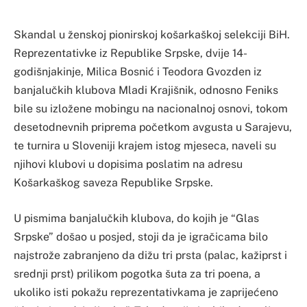
Skandal u ženskoj pionirskoj košarkaškoj selekciji BiH.
Reprezentativke iz Republike Srpske, dvije 14-
godišnjakinje, Milica Bosnić i Teodora Gvozden iz
banjalučkih klubova Mladi Krajišnik, odnosno Feniks
bile su izložene mobingu na nacionalnoj osnovi, tokom
desetodnevnih priprema početkom avgusta u Sarajevu,
te turnira u Sloveniji krajem istog mjeseca, naveli su
njihovi klubovi u dopisima poslatim na adresu
Košarkaškog saveza Republike Srpske.
U pismima banjalučkih klubova, do kojih je “Glas
Srpske” došao u posjed, stoji da je igračicama bilo
najstrože zabranjeno da dižu tri prsta (palac, kažiprst i
srednji prst) prilikom pogotka šuta za tri poena, a
ukoliko isti pokažu reprezentativkama je zaprijećeno