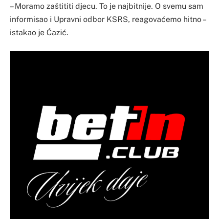
– Moramo zaštititi djecu. To je najbitnije. O svemu sam
informisao i Upravni odbor KSRS, reagovaćemo hitno –
istakao je Ćazić.