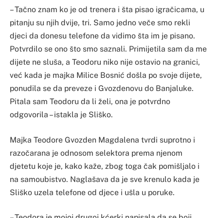
– Tačno znam ko je od trenera i šta pisao igračicama, u
pitanju su njih dvije, tri. Samo jedno veče smo rekli
djeci da donesu telefone da vidimo šta im je pisano.
Potvrdilo se ono što smo saznali. Primijetila sam da me
dijete ne sluša, a Teodoru niko nije ostavio na granici,
već kada je majka Milice Bosnić došla po svoje dijete,
ponudila se da preveze i Gvozdenovu do Banjaluke.
Pitala sam Teodoru da li želi, ona je potvrdno
odgovorila – istakla je Sliško.
Majka Teodore Gvozden Magdalena tvrdi suprotno i
razočarana je odnosom selektora prema njenom
djetetu koje je, kako kaže, zbog toga čak pomišljalo i
na samoubistvo. Naglašava da je sve krenulo kada je
Sliško uzela telefone od djece i ušla u poruke.
– Teodora je mojoj drugoj kćerki napisala da se boji