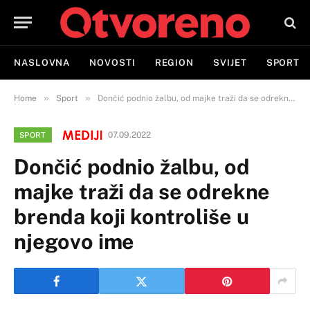
NASLOVNA
NOVOSTI
REGION
SVIJET
SPORT
»
»
Home
Sport
Dončić podnio žalbu, od majke traži da se odrekne brenda koji kontroliše u njegovo ime
07.09.2022
SPORT
Dončić podnio žalbu, od
majke traži da se odrekne
brenda koji kontroliše u
njegovo ime