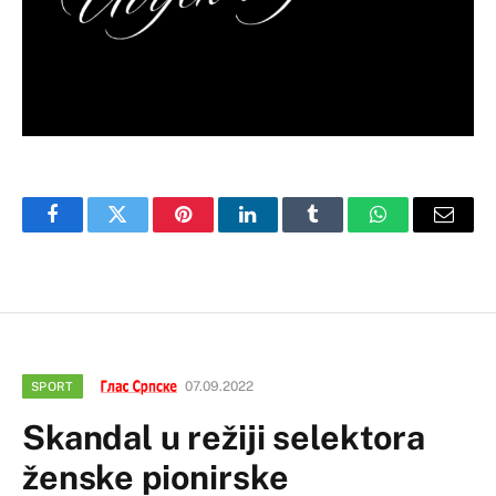
Facebook
Twitter
Pinterest
LinkedIn
Tumblr
WhatsApp
Email
07.09.2022
SPORT
Skandal u režiji selektora
ženske pionirske