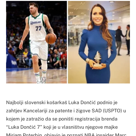
Najbolji slovenski košarkaš Luka Dončić podnio je
zahtjev Kancelariji za patente i žigove SAD (USPTO) u
kojem je zatražio da se poništi registracija brenda
“Luka Dončić 7” koji je u vlasništvu njegove majke
Mirjam Poterbin, objavio je poznati NBA insajder Marc