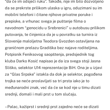
“da će im odsjeći ruku”. Takođe, nije im bilo dozvoljeno
da se prekrste prilikom ulaska u igru, oduzimani su im
mobilni telefoni i čitane njihove privatne poruke i
prepiske, a vrhunac svega je puštanje filma o
navodnom “genocidu u Srebrenici” u autobusu prilikom
putovanja, te činjenica da je u povratku sa turnira iz
Slovenije maloljetna Teodora Gvozden ostavljena na
graničnom prelazu Gradiška bez najave roditeljima.
Potpisnik Feniksovog saopštenja, predsjednik tog
kluba Darko Kosić napisao je da iza svega stoji Jasna
Sliško, selektor U14 reprezentacije BiH. Ona je u izjavi
za “Glas Srpske” istakla da dok je selektor, pogođena
trojka se neće proslavljati sa tri prsta iako je to
međunarodni znak, već da će se kod nje u timu dizati
srednji, domali i mali prst u tom slučaju.
– Palac, kažiprst i srednji prst zajedno neće se dizati