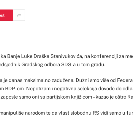
est
ka Banje Luke Draška Stanivukovića, na konferenciji za medi
redsjednik Gradskog odbora SDS-a u tom gradu.
a je danas maksimalno zadužena. Dužni smo više od Federa
im BDP-om. Nepotizam i negativna selekcija dovode do odlas
zaposle samo oni sa partijskom knjižicom – kazao je oštro Ra
 manipuliše narodom te da vlast slobodnu RS vidi samo u funk