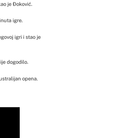
kao je Ðoković.
inuta igre.
ovoj igri i stao je
ije dogodilo.
ustralijan opena.