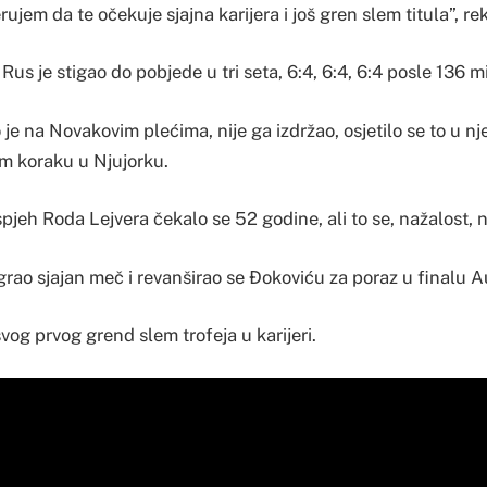
erujem da te očekuje sjajna karijera i još gren slem titula”, re
us je stigao do pobjede u tri seta, 6:4, 6:4, 6:4 posle 136 m
je na Novakovim plećima, nije ga izdržao, osjetilo se to u njeg
m koraku u Njujorku.
jeh Roda Lejvera čekalo se 52 godine, ali to se, nažalost, n
rao sjajan meč i revanširao se Đokoviću za poraz u finalu A
vog prvog grend slem trofeja u karijeri.