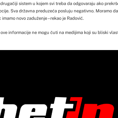
a drugačiji sistem u kojem svi treba da odgovaraju ako prek
pcije. Sva državna preduzeća posluju negativno. Moramo da 
c imamo novo zaduženje – rekao je Radović.
ove informacije ne mogu čuti na medijima koji su bliski vlast