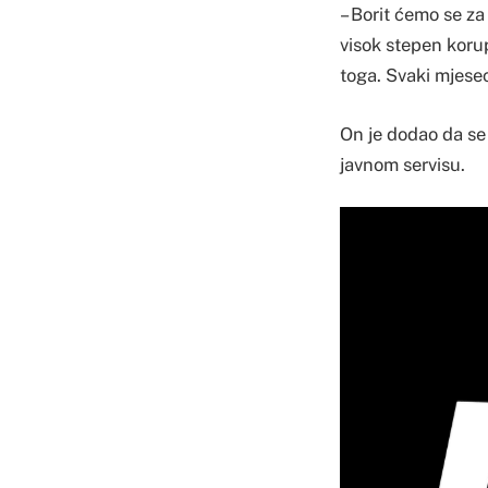
– Borit ćemo se z
visok stepen koru
toga. Svaki mjese
On je dodao da se 
javnom servisu.