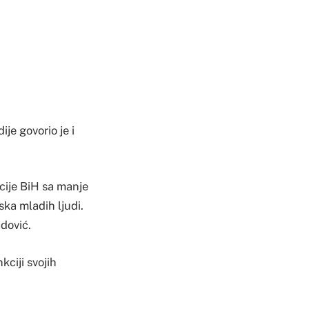
je govorio je i
cije BiH sa manje
ka mladih ljudi.
dović.
ciji svojih