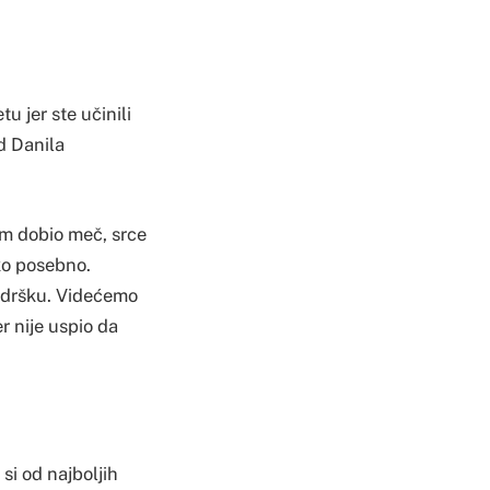
u jer ste učinili
d Danila
am dobio meč, srce
ako posebno.
podršku. Videćemo
r nije uspio da
 si od najboljih