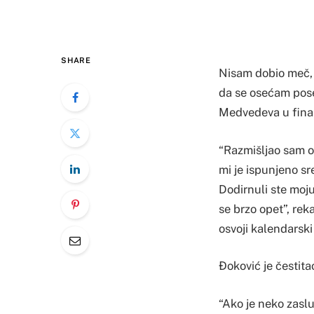
SHARE
Nisam dobio meč, a
da se osećam pose
Medvedeva u final
“Razmišljao sam o 
mi je ispunjeno sr
Dodirnuli ste moj
se brzo opet”, rek
osvoji kalendarski 
Ðoković je čestit
“Ako je neko zasluž