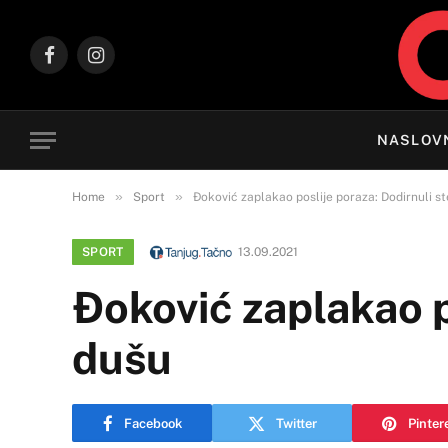
Facebook
Instagram
NASLOV
»
»
Home
Sport
Ðoković zaplakao poslije poraza: Dodirnuli st
SPORT
13.09.2021
Ðoković zaplakao p
dušu
Facebook
Twitter
Pinter