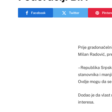
Facebook
Twitter
Pinter
Prije gradonačelni
Milan Radović, p
– Republika Srpsk
stanovnika i manj
Ovdje mogu da se 
Dodao je da vlast
interesa.