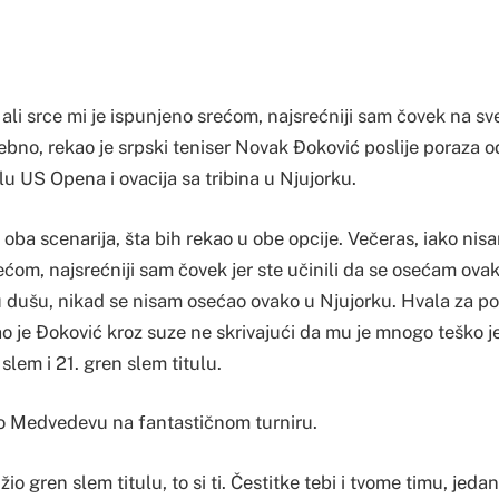
li srce mi je ispunjeno srećom, najsrećniji sam čovek na svet
bno, rekao je srpski teniser Novak Ðoković poslije poraza o
u US Opena i ovacija sa tribina u Njujorku.
oba scenarija, šta bih rekao u obe opcije. Večeras, iako nis
ećom, najsrećniji sam čovek jer ste učinili da se osećam ov
u dušu, nikad se nisam osećao ovako u Njujorku. Hvala za 
ao je Ðoković kroz suze ne skrivajući da mu je mnogo teško je
slem i 21. gren slem titulu.
ao Medvedevu na fantastičnom turniru.
io gren slem titulu, to si ti. Čestitke tebi i tvome timu, jedan