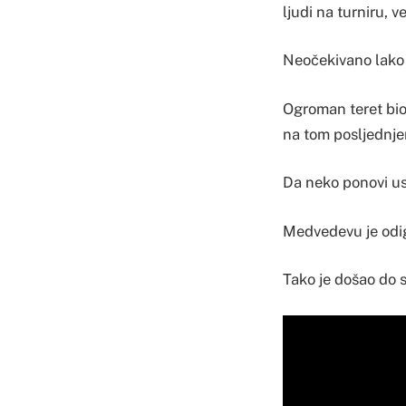
ljudi na turniru, v
Neočekivano lako R
Ogroman teret bio 
na tom posljednje
Da neko ponovi usp
Medvedevu je odig
Tako je došao do s