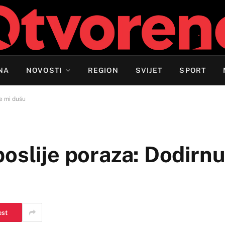
NA
NOVOSTI
REGION
SVIJET
SPORT
e mi dušu
oslije poraza: Dodirnul
est