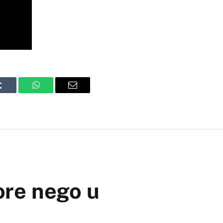
Tumblr
WhatsApp
Email
ore nego u