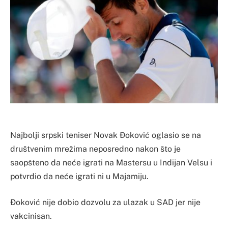
Najbolji srpski teniser Novak Ðoković oglasio se na
društvenim mrežima neposredno nakon što je
saopšteno da neće igrati na Mastersu u Indijan Velsu i
potvrdio da neće igrati ni u Majamiju.
Ðoković nije dobio dozvolu za ulazak u SAD jer nije
vakcinisan.