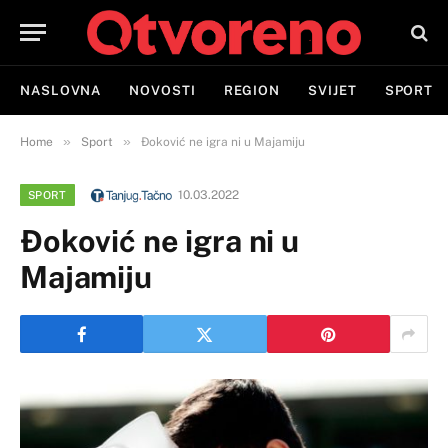
NASLOVNA
NOVOSTI
REGION
SVIJET
SPORT
»
»
Home
Sport
Ðoković ne igra ni u Majamiju
10.03.2022
SPORT
Ðoković ne igra ni u
Majamiju