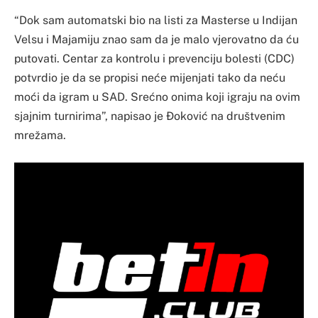
“Dok sam automatski bio na listi za Masterse u Indijan
Velsu i Majamiju znao sam da je malo vjerovatno da ću
putovati. Centar za kontrolu i prevenciju bolesti (CDC)
potvrdio je da se propisi neće mijenjati tako da neću
moći da igram u SAD. Srećno onima koji igraju na ovim
sjajnim turnirima”, napisao je Ðoković na društvenim
mrežama.