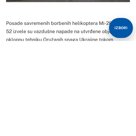
Posade savremenih borbenih helikoptera Mi-28N i Ka-
IZBORI
52 izvele su vazdušne napade na utvrđene objekte i
oklopnu tehniku Oružanih snaga Ukrajine tokom
specijalne vojne operacije.
Na snimku je prikazano kako helikopter Mi-28N puca iz
topa kalibra 30 milimetara, uništavajući položaje
ukrajinske vojske. Zatim je prikazano lansiranje
nevođenih raketa.
Na delu su se pokazali i helikopteri Ka-52. Naoružan
vođenim raketama „Vihr“, Ka-52 poleće i ustremljuje
se na metu. Demonstrirano je lansiranje vođene rakete
koja pogađa vojnu tehniku protivnika.