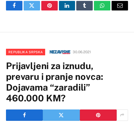
Facebook
Twitter
Pinterest
LinkedIn
Tumblr
WhatsApp
Email
30.06.2021
REPUBLIKA SRPSKA
Prijavljeni za iznudu,
prevaru i pranje novca:
Dojavama “zaradili”
460.000 KM?