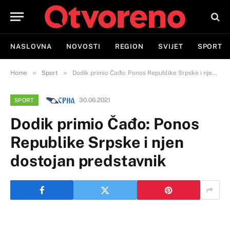
NASLOVNA
NOVOSTI
REGION
SVIJET
SPORT
»
»
Home
Sport
Dodik primio Čađo: Ponos Republike Srpske i njen dostojan predstavnik
30.06.2021
SPORT
Dodik primio Čađo: Ponos
Republike Srpske i njen
dostojan predstavnik