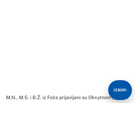
M.N., M.S. i B.Ž. iz Foče prijavljeni su Okružnom javnom
tužilaštvu Trebinje zbog sumnje da su počinili krivično
djelo Pranje novca, dok se prvoprijavljeni M.N. sumnjiči
da je počinio još krivična djela “Prevara” i “Iznuda” .
Naime, oni se sumnjiče da su lažnim kladioničarskim
dojavama pribavili protivpravnu korist u iznosu od čak
460.000 KM.
IZBORI
“Lice M.N. se sumnjiči da je od 2014. godine do 2020.
godine pribavio za sebe ili drugog protivpravnu
imovinsku korist prikazivanjem lažnih činjenica putem
društvenih mreža,a u vezi sa rezultatima sportskih
utakmica, kao i upućivanjem prijetnji, te da je dovodio u
zabludu oštećena lica iz više različitih zemalja i time ih