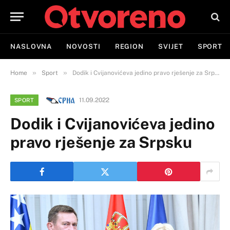
NASLOVNA
NOVOSTI
REGION
SVIJET
SPORT
»
»
Home
Sport
Dodik i Cvijanovićeva jedino pravo rješenje za Srpsku
11.09.2022
SPORT
Dodik i Cvijanovićeva jedino
pravo rješenje za Srpsku