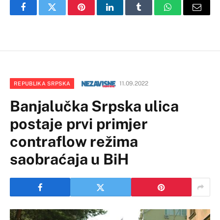
Facebook
Twitter
Pinterest
LinkedIn
Tumblr
WhatsApp
Email
11.09.2022
REPUBLIKA SRPSKA
Banjalučka Srpska ulica
postaje prvi primjer
contraflow režima
saobraćaja u BiH