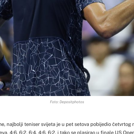
Foto: Depositphotos
e, najbolji teniser svijeta je u pet setova pobijedio četvrtog 
a, 4:6, 6:2, 6:4, 4:6, 6:2, i tako se plasirao u finale US Ope