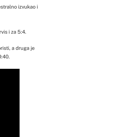
stralno izvukao i
is i za 5:4.
isti, a druga je
0:40.