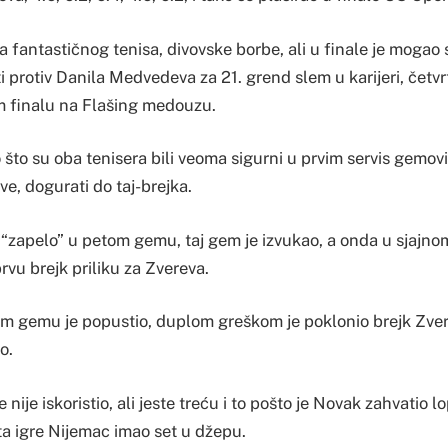
ta fantastičnog tenisa, divovske borbe, ali u finale je mogao 
ati protiv Danila Medvedeva za 21. grend slem u karijeri, četvr
 finalu na Flašing medouzu.
što su oba tenisera bili veoma sigurni u prvim servis gemovim
ve, dogurati do taj-brejka.
 “zapelo” u petom gemu, taj gem je izvukao, a onda u sja
prvu brejk priliku za Zvereva.
m gemu je popustio, duplom greškom je poklonio brejk Zverev
o.
e nije iskoristio, ali jeste treću i to pošto je Novak zahvatio
ta igre Nijemac imao set u džepu.