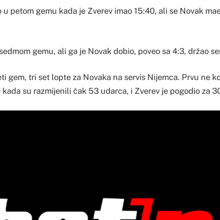
lo u petom gemu kada je Zverev imao 15:40, ali se Novak mae
u sedmom gemu, ali ga je Novak dobio, poveo sa 4:3, držao serv
ti gem, tri set lopte za Novaka na servis Nijemca. Prvu ne kor
 kada su razmijenili čak 53 udarca, i Zverev je pogodio za 3