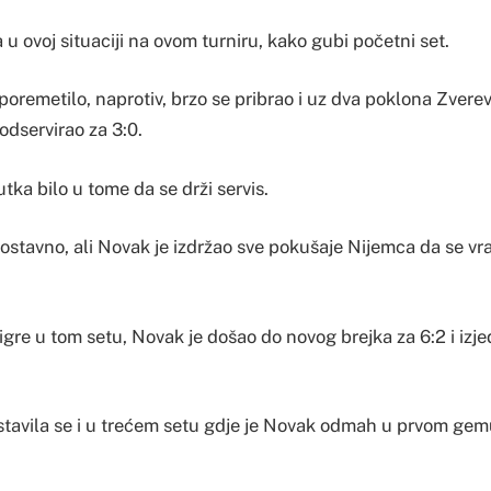
u ovoj situaciji na ovom turniru, kako gubi početni set.
 poremetilo, naprotiv, brzo se pribrao i uz dva poklona Zvere
 odservirao za 3:0.
utka bilo u tome da se drži servis.
nostavno, ali Novak je izdržao sve pokušaje Nijemca da se vra
igre u tom setu, Novak je došao do novog brejka za 6:2 i iz
tavila se i u trećem setu gdje je Novak odmah u prvom gem