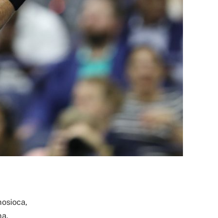
nosioca,
na.