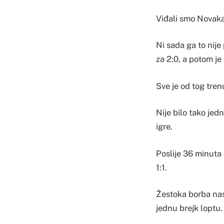
Viđali smo Novaka 
Ni sada ga to nije
za 2:0, a potom je
Sve je od tog tren
Nije bilo tako jed
igre.
Poslije 36 minuta 
1:1.
Žestoka borba nas
jednu brejk loptu.