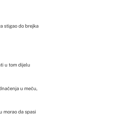
va stigao do brejka
ti u tom dijelu
jednačenja u meču,
u morao da spasi