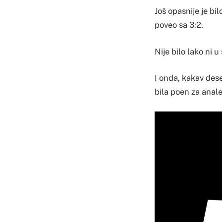
Još opasnije je bi
poveo sa 3:2.
Nije bilo lako ni 
I onda, kakav dese
bila poen za anale