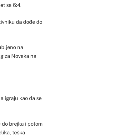
et sa 6:4.
tivniku da dođe do
gubljeno na
vog za Novaka na
da igraju kao da se
 do brejka i potom
lika, teška