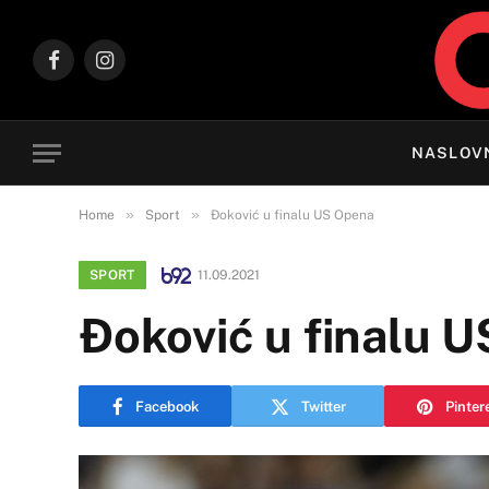
Facebook
Instagram
NASLOV
»
»
Home
Sport
Đoković u finalu US Opena
SPORT
11.09.2021
Đoković u finalu 
Facebook
Twitter
Pinter