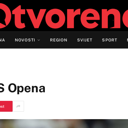
NA
NOVOSTI
REGION
SVIJET
SPORT
US Opena
est