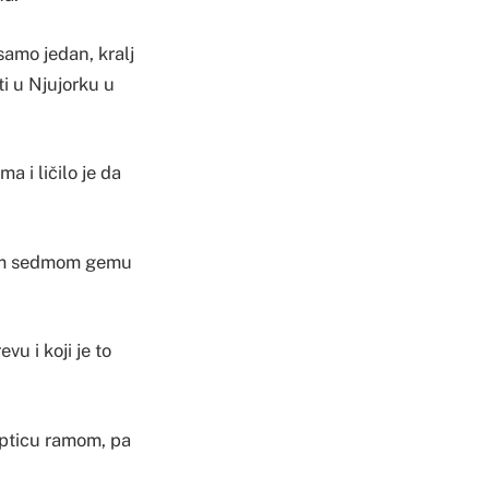
samo jedan, kralj
ti u Njujorku u
a i ličilo je da
jnom sedmom gemu
u i koji je to
 lopticu ramom, pa