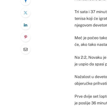
Tri sata i 37 minu
tenisa koji će igr
njegovom devetom
Meč je počeo tako 
će, ako tako nasta
Na 2:2, Novaku je
je uspio da spasi 
Nažalost u deveto
objeručke prihvati
Prve dvije set lopt
je poslije 36 minu