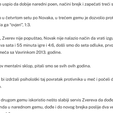
uspio da dobije naredni poen, načini brejk i zapečati treći s
o u četvrtom setu po Novaka, u trećem gemu je dozvolio pro
 ga “ovjeri”, 1:3.
m, Zverev nije popuštao, Novak nije nalazio način da vrati iz
dva sata i 55 minuta igre i 4:6, došli smo do seta odluke, pr
meča sa Vavrinkom 2013. godine.
 mentalni sklop, pitali smo se svih ovih godina.
 bi izdržali psihološki taj povratak protivnika u meč i počeli 
.
drugom gemu iskoristio nešto slabiji servis Zvereva da dođe
 onda u narednom gemu, dođe i do novog brejka poslije dva ve