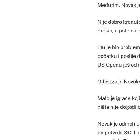
Međutim, Novak je 
Nije dobro krenul
brejka, a potom i da
I tu je bio proble
početku i poslije 
US Openu još od 
Od čega je Novakov
Malo je igrača koji
ništa nije dogodilo
Novak je odmah u 
ga potvrdi, 3:0. I