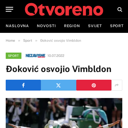
NASLOVNA
NOVOSTI
REGION
SVIJET
SPORT
»
»
Home
Sport
Đoković osvojio Vimbldon
10.07.2022
SPORT
Đoković osvojio Vimbldon