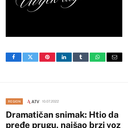
Facebook
Twitter
Pinterest
LinkedIn
Tumblr
WhatsApp
Email
10.07.2022
REGION
Dramatičan snimak: Htio da
pređe prugu, naišao brzi voz