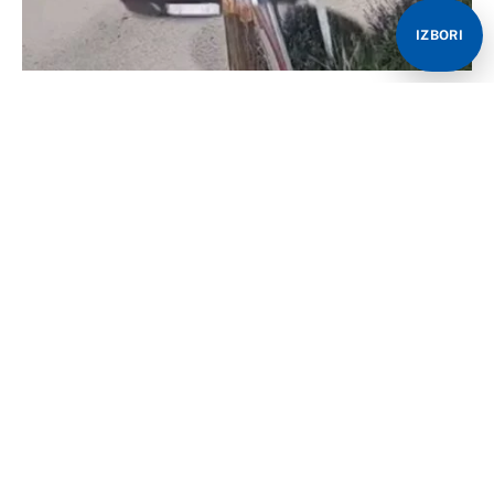
IZBORI
Jedan uznemirujuć snimak sa pružnog prelaza
nadomak Kaolina, kod Valjeva, osvanuo je na mrežama.
Na njemu se vidi kako vozač pokušava svojim
automobilom da pređe prugu, dok nailazi brzi voz.
Na svu sreću, vozač je uspio da primjeti voz u
posljednjem momentu i pomjeri vozilo unazad. Ipak, ne
dovoljno. Voz je udario u prednji dio automobile, piše
Telegraf.rs.
Vozač je ostao nepovrijeđen. Nakon prolaska voza
izašao je iz automobila, uznemiren, ali vjerovatno