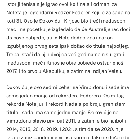
istoriji tenisa nije igrao ovoliko finala i odmah iza
Noleta je legendarni Rodžer Federer koji je za sada na
koti 31. Ovo je Đokoviću i Kirjosu bio treći međusobni
meč i na početku je izgledalo da će Australijanac doći
do nove pobjede, ali je Nole dodao gas i nakon
izgubljenog prvog seta ipak došao do titule najboljeg.
Treba istaći da njih dvojica već godinama nisu igrali
međusobni meč i Kirjos je obje pobjede ostvario još
2017. i to prvo u Akapulku, a zatim na Indijan Velsu.
Đokoviću je ovo sedmi pehar na Vimbldonu i sada ima
samo jedan manje od rekordera Federera. Osim tog
rekorda Nole juri i rekord Nadala po broju gren slem
titula i sada ima samo jednu manje. Đoković je na
Vimbldonu slavio prvi put 2011. a zatim je bio najbolji
2014, 2015, 2018, 2019. i 2021. s tim da se 2020. nije
igralo zbog pandemije virusa korona. Iako je došao do