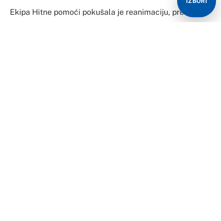
IZBORI
Ekipa Hitne pomoći pokušala je reanimaciju, prenosi
Telegraf.rs.
Tasovac je diplomirao klavir na Konzervatorijumu
“Petar Iljič Čajkovski” u Moskvi u klasi profesora
Sergeja Dorenjskog.
Bio je direktor Beogradske filharmonije od 23. marta
2001-2013. godine. Početkom 2014. na konkursu za
novog direktora jednoglasno je izabran kao najbolji
kandidat za ovu poziciju.
Tasovac u dvanaestoj godini debituje sa orkestrima
Beogradske i Zagrebačke filharmonije.
Nastupao je kao solista i sa orkestrima u Italiji,
Švajcarskoj, Španiji, Irskoj, SAD, Rusiji, Belgiji. Član je