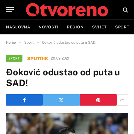
NASLOVNA
NOVOSTI
REGION
SVIJET
SPORT
»
»
Home
Sport
Đoković odustao od puta u SAD!
29.09.2021
SPORT
Đoković odustao od puta u
SAD!