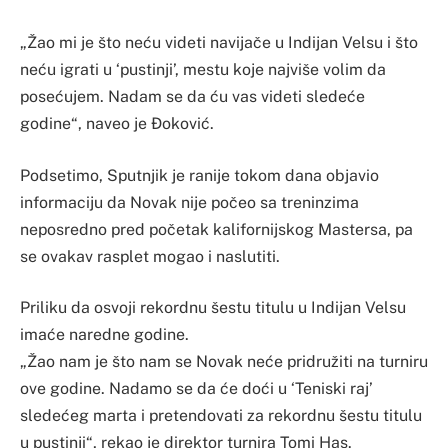
„Žao mi je što neću videti navijače u Indijan Velsu i što
neću igrati u ‘pustinji’, mestu koje najviše volim da
posećujem. Nadam se da ću vas videti sledeće
godine“, naveo je Đoković.
Podsetimo, Sputnjik je ranije tokom dana objavio
informaciju da Novak nije počeo sa treninzima
neposredno pred početak kalifornijskog Mastersa, pa
se ovakav rasplet mogao i naslutiti.
Priliku da osvoji rekordnu šestu titulu u Indijan Velsu
imaće naredne godine.
„Žao nam je što nam se Novak neće pridružiti na turniru
ove godine. Nadamo se da će doći u ‘Teniski raj’
sledećeg marta i pretendovati za rekordnu šestu titulu
u pustinji“, rekao je direktor turnira Tomi Has.