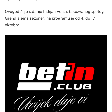
Ovogodišnje izdanje Indijan Velsa, takozvanog „petog
Grend slema sezone“, na programu je od 4. do 17.
oktobra.