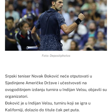
Foto: Depositphotos
Srpski teniser Novak Đoković neće otputovati u
Sjedinjene Američke Države i učestvovati na
ovogodišnjem izdanju turnira u Indijan Velsu, objavili su
organizatori.
Đoković je u Indijan Velsu, turniru koji se igra u
Kaliforniji, dolazio do titule čak pet puta.