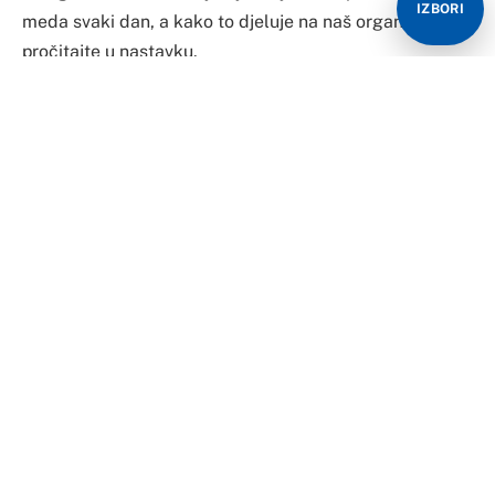
IZBORI
meda svaki dan, a kako to djeluje na naš organizam
pročitajte u nastavku.
Jača imunitet
Pun antioksidanasa i antibakterijskih svojstava, med je
pravi način za jačanje imuniteta koji je ugrožen zbog
manjka sna, neodgovarajuće ishrane i velike količine
stresa.
Čisti kožu
Med čisti, štiti i liječi rane, a u njezi kože koristi se
širom svijeta. U njemu se nalaze razni proteini kao i
hidrogen i glukonska kiselina, koje liječe sitne ranice,
ali i akne. Njegove aminokiseline obnavljaju tkivo i
održavaju potkožna vlakna čvrstim. Osim toga, bogat