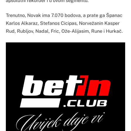
apsolutni rekorder i u ovom segmentu.
Trenutno, Novak ima 7.070 bodova, a prate ga Španac
Karlos Alkaraz, Stefanos Cicipas, Norvežanin Kasper
Rud, Rubljov, Nadal, Fric, Ože-Alijasim, Rune i Hurkač.