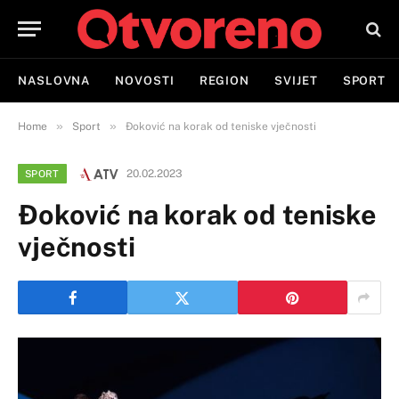
NASLOVNA
NOVOSTI
REGION
SVIJET
SPORT
»
»
Home
Sport
Đoković na korak od teniske vječnosti
20.02.2023
SPORT
Đoković na korak od teniske
vječnosti