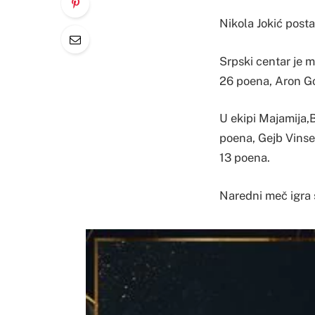
Nikola Jokić postao
Srpski centar je m
26 poena, Aron Go
U ekipi Majamija,
poena, Gejb Vinsen
13 poena.
Naredni meč igra 