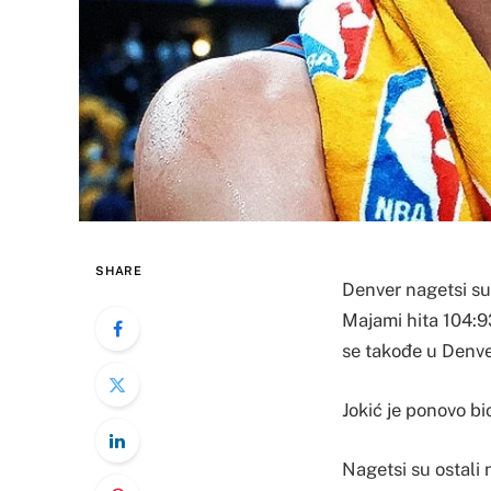
SHARE
Denver nagetsi su,
Majami hita 104:9
se takođe u Denver
Jokić je ponovo bio
Nagetsi su ostali