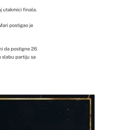
oj utakmici finala.
Mari postigao je
ni da postigne 26
 slabu partiju sa