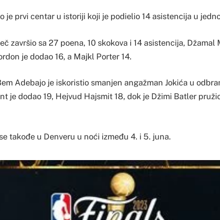
 je prvi centar u istoriji koji je podielio 14 asistencija u jedn
eč završio sa 27 poena, 10 skokova i 14 asistencija, Džamal 
rdon je dodao 16, a Majkl Porter 14.
Bem Adebajo je iskoristio smanjen angažman Jokića u odbra
t je dodao 19, Hejvud Hajsmit 18, dok je Džimi Batler pružio
se takođe u Denveru u noći između 4. i 5. juna.