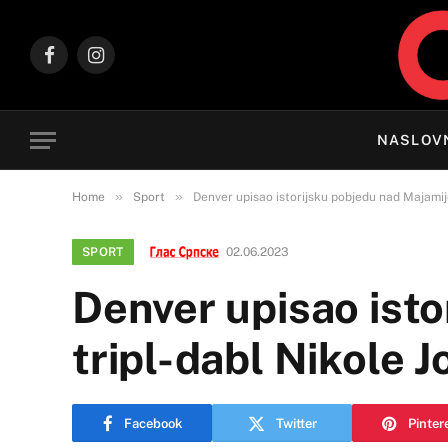
Facebook
Instagram
NASLOV
»
»
Home
Sport
Denver upisao istorijsku pobjedu nad Majamij
SPORT
02.06.2023
Denver upisao ist
tripl-dabl Nikole J
Facebook
Twitter
Pinter