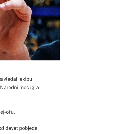
savladali ekipu
 Naredni meč igra
lej-ofu.
od devet pobjeda.