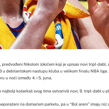
 predvođeni Nikolom Jokićem koji je upisao novi tripl-dabl, 
3 u debitantskom nastupu kluba u velikom finalu NBA lige.
u u noći između 4. i 5. juna.
 najbolji košarkaš svog tima ostvarivši novi, 9. tripl-dabl u p
 neporaženi na domaćem parketu, pa u “Bol areni” imaju niz 