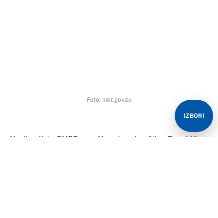
Foto: mkt.gov.ba
IZBORI
Nosilac liste SNSD-a za Narodnu skupštinu Republike
Srpske u Izbornoj jedinici dva Vojin Mitrović izjavio je
da narod na izborima treba da podrži Milorada Dodika
za predsjednika Republike Srpske i Željku Cvijanović
za srpskog člana Predsjedništva BiH kako bi sačuvali
Republiku Srpsku.