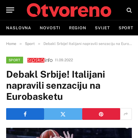
NASLOVNA
NOVOSTI
REGION
SVIJET
SPORT
»
»
Home
Sport
Debakl Srbije! Italijani napravili senzaciju na Eurobasketu
11.09.2022
SPORT
Debakl Srbije! Italijani
napravili senzaciju na
Eurobasketu