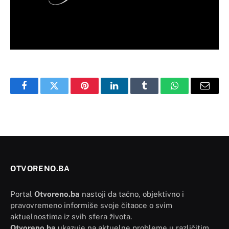
Facebook
Twitter
Pinterest
LinkedIn
Tumblr
WhatsApp
Email
OTVORENO.BA
Portal
Otvoreno.ba
nastoji da tačno, objektivno i
pravovremeno informiše svoje čitaoce o svim
aktuelnostima iz svih sfera života.
Otvoreno.ba
ukazuje na aktuelne probleme u različitim