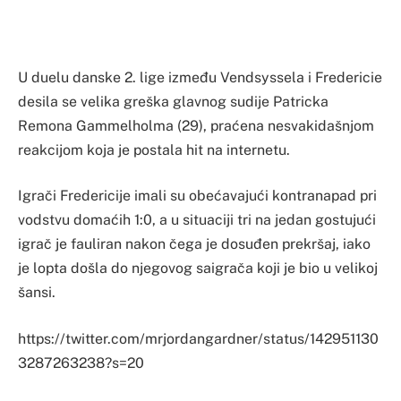
U duelu danske 2. lige između Vendsyssela i Fredericie
desila se velika greška glavnog sudije Patricka
Remona Gammelholma (29), praćena nesvakidašnjom
reakcijom koja je postala hit na internetu.
Igrači Fredericije imali su obećavajući kontranapad pri
vodstvu domaćih 1:0, a u situaciji tri na jedan gostujući
igrač je fauliran nakon čega je dosuđen prekršaj, iako
je lopta došla do njegovog saigrača koji je bio u velikoj
šansi.
https://twitter.com/mrjordangardner/status/142951130
3287263238?s=20