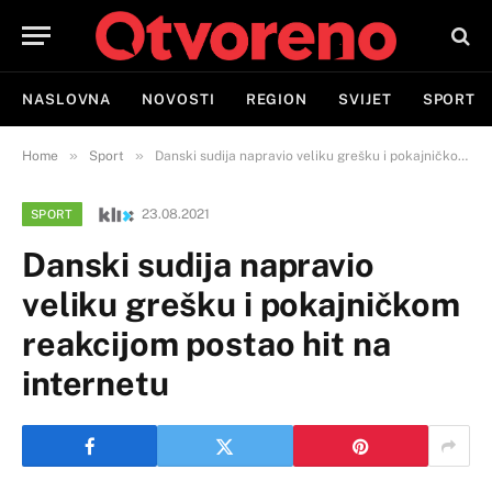
NASLOVNA
NOVOSTI
REGION
SVIJET
SPORT
»
»
Home
Sport
Danski sudija napravio veliku grešku i pokajničkom reakcijom postao hit na internetu
23.08.2021
SPORT
Danski sudija napravio
veliku grešku i pokajničkom
reakcijom postao hit na
internetu