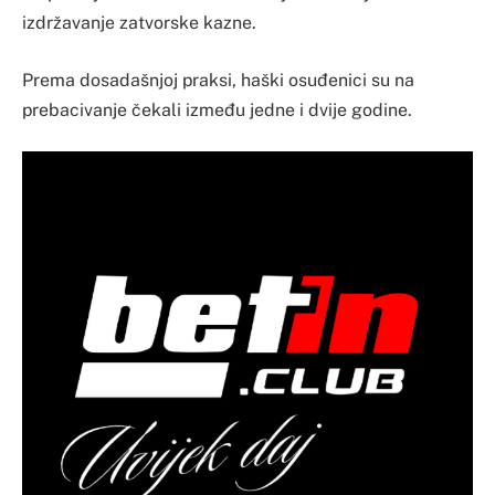
izdržavanje zatvorske kazne.
Prema dosadašnjoj praksi, haški osuđenici su na
prebacivanje čekali između jedne i dvije godine.