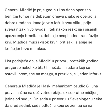
General Mladić je prije godinu i po dana operisao
benigni tumor na debelom crijevu i, iako je operacija
dobro urađena, imao je vrlo lošu krvnu sliku, prije
svega nizak nivo gvođa, i tek nakon reakcija i pisanih
upozorenja branilaca, dobio je neophodne transfuzije
krvi. Mladića muči i visok krvni pritisak i slabije se
kreće jer brzo malaksa.
List podsjeća da je Mladić u pritvoru proteklih godina
pregurao nekoliko blažih moždanih udara koji su
ostavili promjene na mozgu, a preživio je i jedan infarkt.
Generala Mladića je Haški mehanizam osudio 8. juna
pravosnažno na doživotnu robiju, uz suprotno mišljenje
jedne od sudija. On sada u pritvoru u Ševeningenu čeka
da predsjednik suda odluči u koju će zemlju ići na