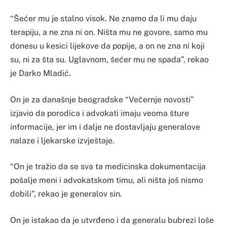
“Šećer mu je stalno visok. Ne znamo da li mu daju
terapiju, a ne zna ni on. Ništa mu ne govore, samo mu
donesu u kesici lijekove da popije, a on ne zna ni koji
su, ni za šta su. Uglavnom, šećer mu ne spada”, rekao
je Darko Mladić.
On je za današnje beogradske “Večernje novosti”
izjavio da porodica i advokati imaju veoma šture
informacije, jer im i dalje ne dostavljaju generalove
nalaze i ljekarske izvještaje.
“On je tražio da se sva ta medicinska dokumentacija
pošalje meni i advokatskom timu, ali ništa još nismo
dobili”, rekao je generalov sin.
On je istakao da je utvrđeno i da generalu bubrezi loše