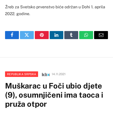
Žreb za Svetsko prvenstvo biće održan u Dohi 1. aprila
2022. godine.
Facebook
Twitter
Pinterest
LinkedIn
Tumblr
WhatsApp
Email
14.11.2021
REPUBLIKA SRPSKA
Muškarac u Foči ubio djete
(9), osumnjičeni ima taoca i
pruža otpor