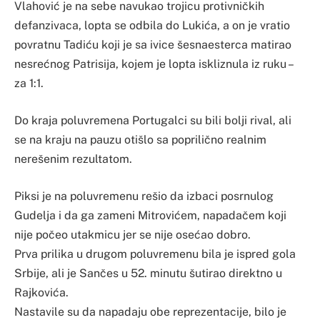
Vlahović je na sebe navukao trojicu protivničkih
defanzivaca, lopta se odbila do Lukića, a on je vratio
povratnu Tadiću koji je sa ivice šesnaesterca matirao
nesrećnog Patrisija, kojem je lopta iskliznula iz ruku –
za 1:1.
Do kraja poluvremena Portugalci su bili bolji rival, ali
se na kraju na pauzu otišlo sa poprilično realnim
nerešenim rezultatom.
Piksi je na poluvremenu rešio da izbaci posrnulog
Gudelja i da ga zameni Mitrovićem, napadačem koji
nije počeo utakmicu jer se nije osećao dobro.
Prva prilika u drugom poluvremenu bila je ispred gola
Srbije, ali je Sančes u 52. minutu šutirao direktno u
Rajkovića.
Nastavile su da napadaju obe reprezentacije, bilo je