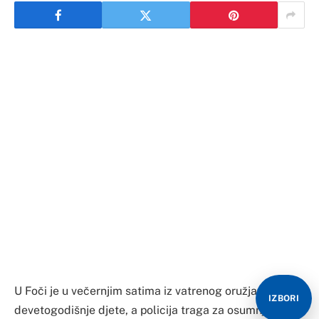
U Foči je u večernjim satima iz vatrenog oružja ubijeno
devetogodišnje djete, a policija traga za osumnjičenim
za ubistvo koji se navodno krije u mjestu Čelebići.
Kako saznajemo riječ je o duševnom bolesniku B.T. iz
sela Zavait kod Foče koji je ovo dijete ubio u putničkom
automobilu na regionalnom putu Foča-Zavait-Čelebići.
Policija je u potrazi za osumnjičenim blokirala sela
Zavait i Čelebiće.
IZBORI
Nezvanično, osumnjičeni je opkoljen u selu Zavait, ali je