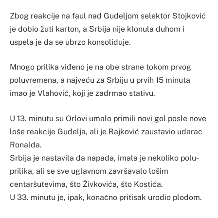
Zbog reakcije na faul nad Gudeljom selektor Stojković
je dobio žuti karton, a Srbija nije klonula duhom i
uspela je da se ubrzo konsoliduje.
Mnogo prilika viđeno je na obe strane tokom prvog
poluvremena, a najveću za Srbiju u prvih 15 minuta
imao je Vlahović, koji je zadrmao stativu.
U 13. minutu su Orlovi umalo primili novi gol posle nove
loše reakcije Gudelja, ali je Rajković zaustavio udarac
Ronalda.
Srbija je nastavila da napada, imala je nekoliko polu-
prilika, ali se sve uglavnom završavalo lošim
centaršutevima, što Živkovića, što Kostića.
U 33. minutu je, ipak, konačno pritisak urodio plodom.