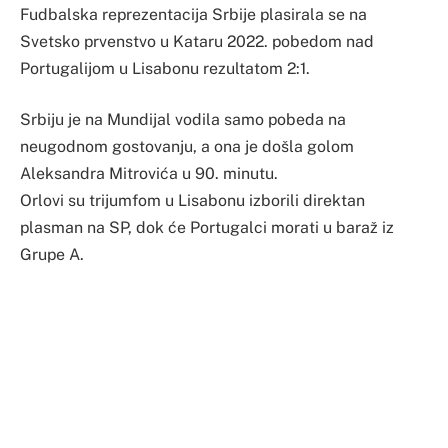
Fudbalska reprezentacija Srbije plasirala se na
Svetsko prvenstvo u Kataru 2022. pobedom nad
Portugalijom u Lisabonu rezultatom 2:1.
Srbiju je na Mundijal vodila samo pobeda na
neugodnom gostovanju, a ona je došla golom
Aleksandra Mitrovića u 90. minutu.
Orlovi su trijumfom u Lisabonu izborili direktan
plasman na SP, dok će Portugalci morati u baraž iz
Grupe A.