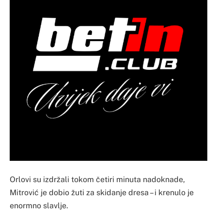
Orlovi su izdržali tokom četiri minuta nadoknade,
Mitrović je dobio žuti za skidanje dresa – i krenulo je
enormno slavlje.