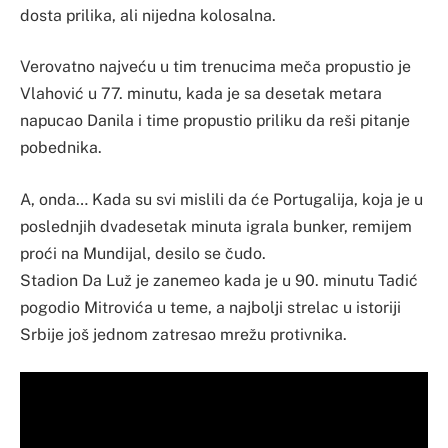
dosta prilika, ali nijedna kolosalna.
Verovatno najveću u tim trenucima meča propustio je
Vlahović u 77. minutu, kada je sa desetak metara
napucao Danila i time propustio priliku da reši pitanje
pobednika.
A, onda… Kada su svi mislili da će Portugalija, koja je u
poslednjih dvadesetak minuta igrala bunker, remijem
proći na Mundijal, desilo se čudo.
Stadion Da Luž je zanemeo kada je u 90. minutu Tadić
pogodio Mitrovića u teme, a najbolji strelac u istoriji
Srbije još jednom zatresao mrežu protivnika.