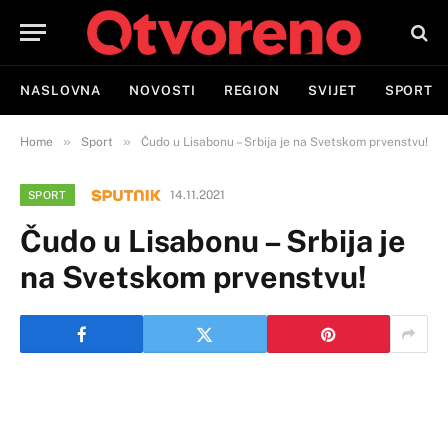
NASLOVNA
NOVOSTI
REGION
SVIJET
SPORT
»
»
Home
Sport
Čudo u Lisabonu – Srbija je na Svetskom prvenstvu!
14.11.2021
SPORT
Čudo u Lisabonu – Srbija je
na Svetskom prvenstvu!