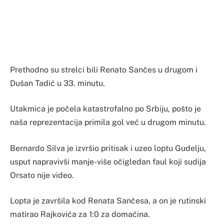
Prethodno su strelci bili Renato Sančes u drugom i
Dušan Tadić u 33. minutu.
Utakmica je počela katastrofalno po Srbiju, pošto je
naša reprezentacija primila gol već u drugom minutu.
Bernardo Silva je izvršio pritisak i uzeo loptu Gudelju,
usput napravivši manje-više očigledan faul koji sudija
Orsato nije video.
Lopta je završila kod Renata Sančesa, a on je rutinski
matirao Rajkovića za 1:0 za domaćina.