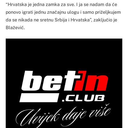
“Hrvatska je jedna zamka za sve. I ja se nadam da će
ponovo igrati jednu značajnu ulogu i samo priželjkujem
da se nikada ne sretnu Srbija i Hrvatska”, zaključio je
Blažević.