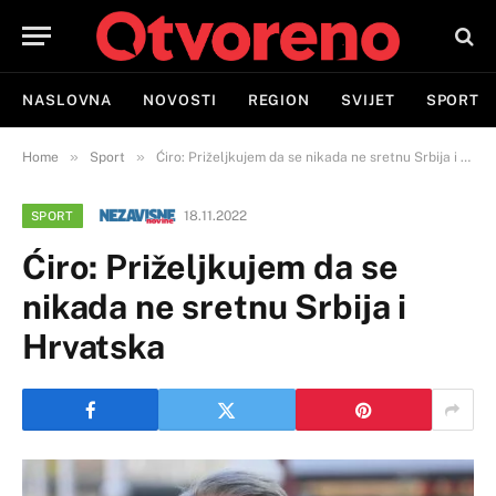
NASLOVNA
NOVOSTI
REGION
SVIJET
SPORT
»
»
Home
Sport
Ćiro: Priželjkujem da se nikada ne sretnu Srbija i Hrvatska
18.11.2022
SPORT
Ćiro: Priželjkujem da se
nikada ne sretnu Srbija i
Hrvatska