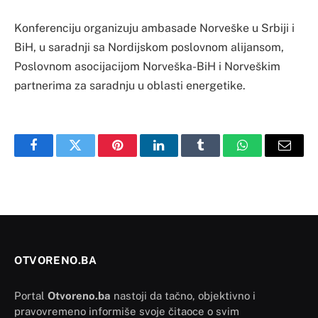
Konferenciju organizuju ambasade Norveške u Srbiji i
BiH, u saradnji sa Nordijskom poslovnom alijansom,
Poslovnom asocijacijom Norveška-BiH i Norveškim
partnerima za saradnju u oblasti energetike.
Facebook
Twitter
Pinterest
LinkedIn
Tumblr
WhatsApp
Email
OTVORENO.BA
Portal
Otvoreno.ba
nastoji da tačno, objektivno i
pravovremeno informiše svoje čitaoce o svim