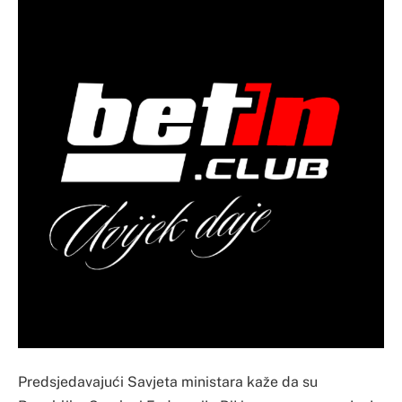
Predsjedavajući Savjeta ministara kaže da su