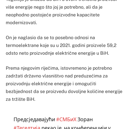
više energije nego što joj je potrebno, ali da je
neophodno postojeće proizvodne kapacitete
modernizovati.
On je naglasio da se to posebno odnosi na
termoelektrane koje su u 2021. godini proizvele 59,2
odsto neto proizvodnje električne energije u BiH.
Prema njegovim riječima, istovremeno je potrebno
zadržati državno vlasništvo nad preduzećima za
proizvodnju električne energije i omogućiti
bezbjednost da se proizvedu dovoljne količine energije
za tržište BiH.
Предсједавајући
#СМБиХ
Зоран
#Тегелтија
рекао је, на конференцији у