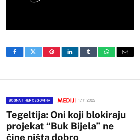
Facebook
Twitter
Pinterest
LinkedIn
Tumblr
WhatsApp
Email
17.11.2022
BOSNA I HERCEGOVINA
Tegeltija: Oni koji blokiraju
projekat “Buk Bijela” ne
čine ništa dobro