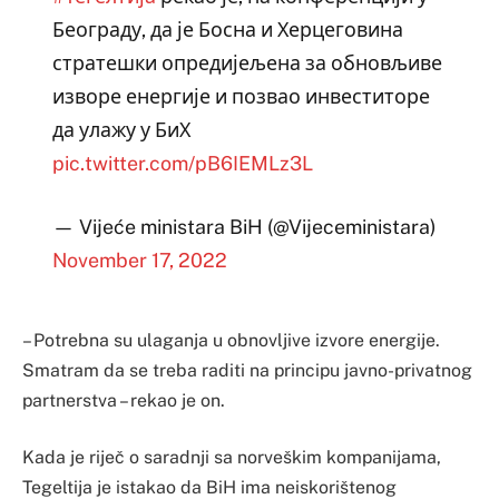
Београду, да је Босна и Херцеговина
стратешки опредијељена за обновљиве
изворе енергије и позвао инвеститоре
да улажу у БиХ
pic.twitter.com/pB6IEMLz3L
— Vijeće ministara BiH (@Vijeceministara)
November 17, 2022
– Potrebna su ulaganja u obnovljive izvore energije.
Smatram da se treba raditi na principu javno-privatnog
partnerstva – rekao je on.
Kada je riječ o saradnji sa norveškim kompanijama,
Tegeltija je istakao da BiH ima neiskorištenog