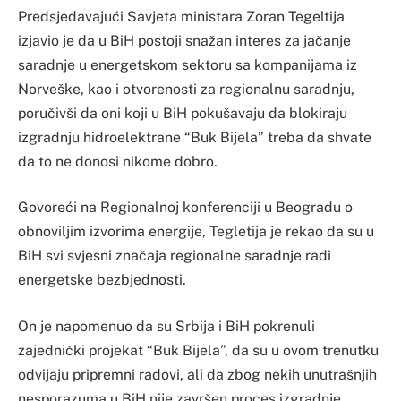
Predsjedavajući Savjeta ministara Zoran Tegeltija
izjavio je da u BiH postoji snažan interes za jačanje
saradnje u energetskom sektoru sa kompanijama iz
Norveške, kao i otvorenosti za regionalnu saradnju,
poručivši da oni koji u BiH pokušavaju da blokiraju
izgradnju hidroelektrane “Buk Bijela” treba da shvate
da to ne donosi nikome dobro.
Govoreći na Regionalnoj konferenciji u Beogradu o
obnoviljim izvorima energije, Tegletija je rekao da su u
BiH svi svjesni značaja regionalne saradnje radi
energetske bezbjednosti.
On je napomenuo da su Srbija i BiH pokrenuli
zajednički projekat “Buk Bijela”, da su u ovom trenutku
odvijaju pripremni radovi, ali da zbog nekih unutrašnjih
nesporazuma u BiH nije završen proces izgradnje.