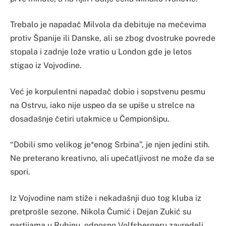
Trebalo je napadač Milvola da debituje na mečevima
protiv Španije ili Danske, ali se zbog dvostruke povrede
stopala i zadnje lože vratio u London gde je letos
stigao iz Vojvodine.
Već je korpulentni napadač dobio i sopstvenu pesmu
na Ostrvu, iako nije uspeo da se upiše u strelce na
dosadašnje četiri utakmice u Čempionšipu.
“Dobili smo velikog je*enog Srbina”, je njen jedini stih.
Ne preterano kreativno, ali upečatljivost ne može da se
spori.
Iz Vojvodine nam stiže i nekadašnji duo tog kluba iz
pretprošle sezone. Nikola Čumić i Dejan Zukić su
partijama u Rubinu, odnosno Volfsbergeru zavredeli