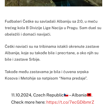
Fudbaleri Češke su savladali Albaniju sa 2:0, u meču
trećeg kola B Divizije Lige Nacija u Pragu. Sam duel su
obeležili i domaći navijači.
Češki naviači su na tribinama istakli okrenute zastave
Albanije, koje su takođe bile i precrtane, a oko njih su
bile i zastave Srbije.
Takođe među zastavama je bila i čuvena srpska
Kosova i Metohije sa natpisom “Nema predaje”.
11.10.2024, Czech Republic
– Albania
.
Check more here:
https://t.co/7ecGDibmrZ