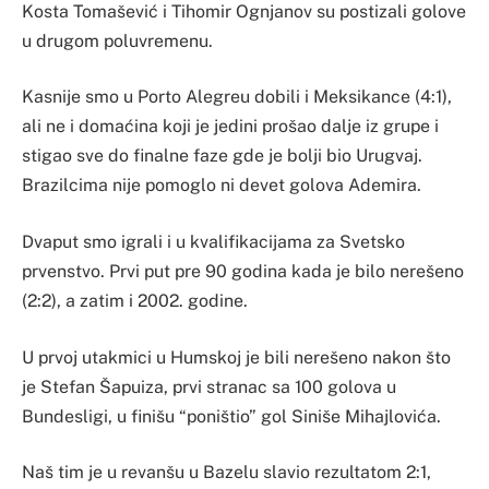
Kosta Tomašević i Tihomir Ognjanov su postizali golove
u drugom poluvremenu.
Kasnije smo u Porto Alegreu dobili i Meksikance (4:1),
ali ne i domaćina koji je jedini prošao dalje iz grupe i
stigao sve do finalne faze gde je bolji bio Urugvaj.
Brazilcima nije pomoglo ni devet golova Ademira.
Dvaput smo igrali i u kvalifikacijama za Svetsko
prvenstvo. Prvi put pre 90 godina kada je bilo nerešeno
(2:2), a zatim i 2002. godine.
U prvoj utakmici u Humskoj je bili nerešeno nakon što
je Stefan Šapuiza, prvi stranac sa 100 golova u
Bundesligi, u finišu “poništio” gol Siniše Mihajlovića.
Naš tim je u revanšu u Bazelu slavio rezultatom 2:1,