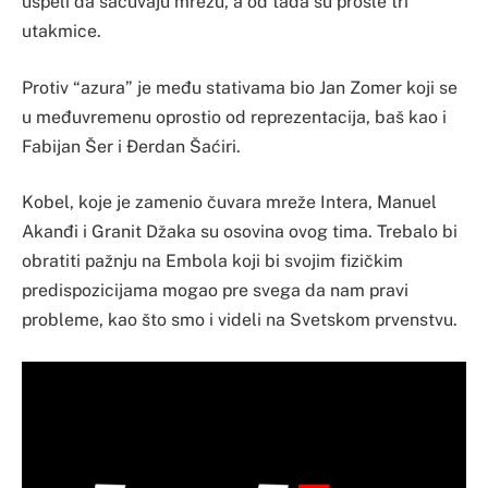
uspeli da sačuvaju mrežu, a od tada su prošle tri
utakmice.
Protiv “azura” je među stativama bio Jan Zomer koji se
u međuvremenu oprostio od reprezentacija, baš kao i
Fabijan Šer i Đerdan Šaćiri.
Kobel, koje je zamenio čuvara mreže Intera, Manuel
Akanđi i Granit Džaka su osovina ovog tima. Trebalo bi
obratiti pažnju na Embola koji bi svojim fizičkim
predispozicijama mogao pre svega da nam pravi
probleme, kao što smo i videli na Svetskom prvenstvu.