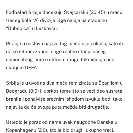
Fudbaleri Srbije dočekuju Švajcarsku (20.45) u meču
trećeg kola “A” divizije Lige nacija na stadionu
“Dubočica” u Leskovcu.
Pitanje u naslovu najave tog meča nije pokušaj šale ili
da se čitaoci zbune, nego realno stanje našeg
nacionalnog time u elitnom rangu takmičenja pod
okriljem UEFA.
Srbija je u uvodna dva meča remizirala sa Španijom u
Beogradu (0:0) i, uprkos tome što se veći deo susreta
branila i ponajviše srećnim ishodom izvukla bod, tako
najavila da će ovoga puta možda biti drugačije.
Usledio je poraz od nama uvek neugodne Danske u
Kopenhagenu (2:0), što je bio drugi i ukupno treći,