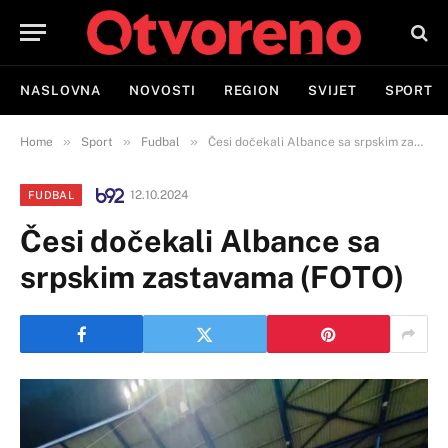
NASLOVNA
NOVOSTI
REGION
SVIJET
SPORT
»
»
»
Home
Sport
Fudbal
Česi dočekali Albance sa srpskim zastavama (FOTO)
12.10.2024
FUDBAL
Česi dočekali Albance sa
srpskim zastavama (FOTO)