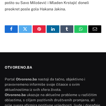
pošto su Savo Milošević i Mladen Krstajić doneli
preokret posle gola Hakana Jakina.
Facebook
Twitter
Pinterest
LinkedIn
Tumblr
WhatsApp
Email
OTVORENO.BA
Portal
Otvoreno.ba
nastoji da tačno, objektivno i
pravovremeno informiše svoje čitaoce o svim
aktuelnostima iz svih sfera života.
Otvoreno.ba
ukazuje na aktuelne probleme u različitim
oblastima, s ciljem pozitivnih društvenih promjena, ali
prije svega afirmira pozitivne vrijednosti, ljude i događaje