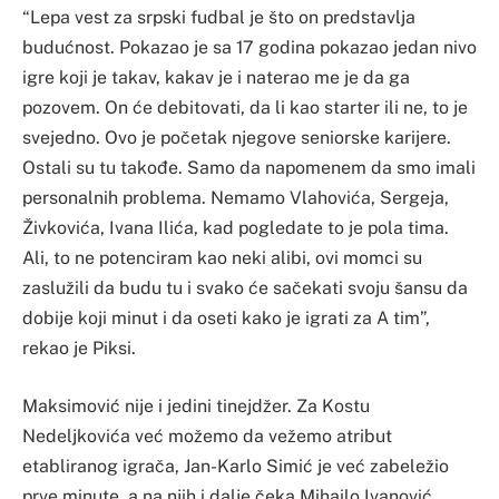
“Lepa vest za srpski fudbal je što on predstavlja
budućnost. Pokazao je sa 17 godina pokazao jedan nivo
igre koji je takav, kakav je i naterao me je da ga
pozovem. On će debitovati, da li kao starter ili ne, to je
svejedno. Ovo je početak njegove seniorske karijere.
Ostali su tu takođe. Samo da napomenem da smo imali
personalnih problema. Nemamo Vlahovića, Sergeja,
Živkovića, Ivana Ilića, kad pogledate to je pola tima.
Ali, to ne potenciram kao neki alibi, ovi momci su
zaslužili da budu tu i svako će sačekati svoju šansu da
dobije koji minut i da oseti kako je igrati za A tim”,
rekao je Piksi.
Maksimović nije i jedini tinejdžer. Za Kostu
Nedeljkovića već možemo da vežemo atribut
etabliranog igrača, Jan-Karlo Simić je već zabeležio
prve minute, a na njih i dalje čeka Mihailo Ivanović.