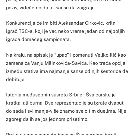
poziv, videćemo da li i šansu da zaigraju.
Konkurencija će im biti Aleksandar Ćirković, krilni
igrač TSC-a, koji je već neko vreme jedan od najboljih
igrača domaćeg šampionata.
Na kraju, na spisak je “upao” i pomenuti Veljko Ilić kao
zamena za Vanju Milinkovića-Savića. Kao treća opcija
između stativa ima najmanje šanse od njih šestorice da
debituje.
Istorija međusobnih susreta Srbije i Švajcarske je
kratka, ali burna. Dve reprezentacije su igrale dvaput
do sada i svi manje-više znamo sve o tim duelima. Nije
zgoreg da ih se još jednom prisetimo.
Prvi put smo osamostaljenja sa Švajcarcima igrali