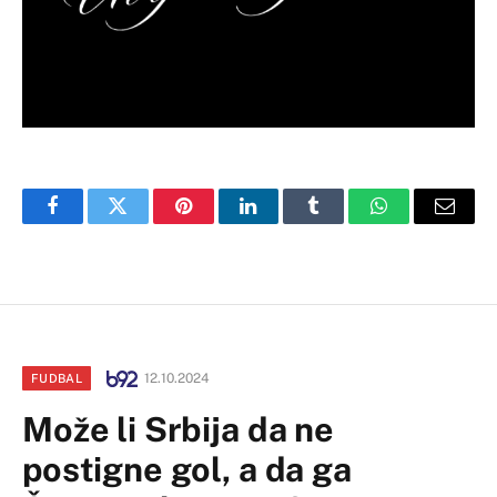
Facebook
Twitter
Pinterest
LinkedIn
Tumblr
WhatsApp
Email
12.10.2024
FUDBAL
Može li Srbija da ne
postigne gol, a da ga