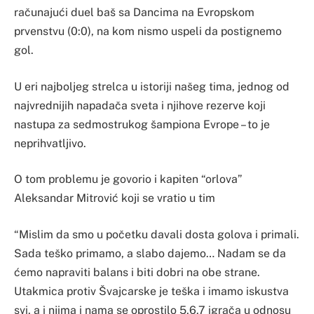
računajući duel baš sa Dancima na Evropskom
prvenstvu (0:0), na kom nismo uspeli da postignemo
gol.
U eri najboljeg strelca u istoriji našeg tima, jednog od
najvrednijih napadača sveta i njihove rezerve koji
nastupa za sedmostrukog šampiona Evrope – to je
neprihvatljivo.
O tom problemu je govorio i kapiten “orlova”
Aleksandar Mitrović koji se vratio u tim
“Mislim da smo u početku davali dosta golova i primali.
Sada teško primamo, a slabo dajemo… Nadam se da
ćemo napraviti balans i biti dobri na obe strane.
Utakmica protiv Švajcarske je teška i imamo iskustva
svi, a i njima i nama se oprostilo 5,6,7 igrača u odnosu