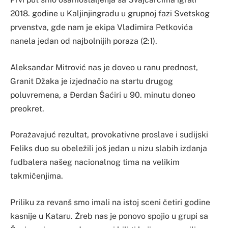
2018. godine u Kaljinjingradu u grupnoj fazi Svetskog
prvenstva, gde nam je ekipa Vladimira Petkovića
nanela jedan od najbolnijih poraza (2:1).
Aleksandar Mitrović nas je doveo u ranu prednost,
Granit Džaka je izjednačio na startu drugog
poluvremena, a Đerdan Šaćiri u 90. minutu doneo
preokret.
Poražavajuć rezultat, provokativne proslave i sudijski
Feliks duo su obeležili još jedan u nizu slabih izdanja
fudbalera našeg nacionalnog tima na velikim
takmičenjima.
Priliku za revanš smo imali na istoj sceni četiri godine
kasnije u Kataru. Žreb nas je ponovo spojio u grupi sa