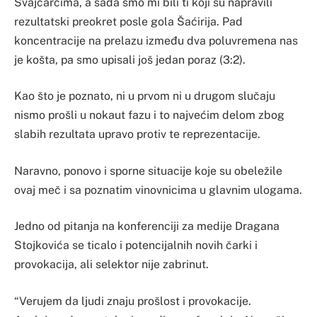
Švajcarcima, a sada smo mi bili ti koji su napravili
rezultatski preokret posle gola Šaćirija. Pad
koncentracije na prelazu između dva poluvremena nas
je košta, pa smo upisali još jedan poraz (3:2).
Kao što je poznato, ni u prvom ni u drugom slučaju
nismo prošli u nokaut fazu i to najvećim delom zbog
slabih rezultata upravo protiv te reprezentacije.
Naravno, ponovo i sporne situacije koje su obeležile
ovaj meč i sa poznatim vinovnicima u glavnim ulogama.
Jedno od pitanja na konferenciji za medije Dragana
Stojkovića se ticalo i potencijalnih novih čarki i
provokacija, ali selektor nije zabrinut.
“Verujem da ljudi znaju prošlost i provokacije.