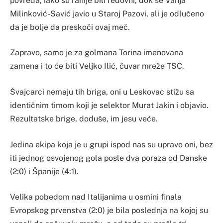
povreda, iako su ranije bili redovni, dok se Vanja
Milinković-Savić javio u Staroj Pazovi, ali je odlučeno
da je bolje da preskoči ovaj meč.
Zapravo, samo je za golmana Torina imenovana
zamena i to će biti Veljko Ilić, čuvar mreže TSC.
Švajcarci nemaju tih briga, oni u Leskovac stižu sa
identičnim timom koji je selektor Murat Jakin i objavio.
Rezultatske brige, doduše, im jesu veće.
Jedina ekipa koja je u grupi ispod nas su upravo oni, bez
iti jednog osvojenog gola posle dva poraza od Danske
(2:0) i Španije (4:1).
Velika pobedom nad Italijanima u osmini finala
Evropskog prvenstva (2:0) je bila poslednja na kojoj su