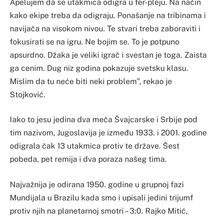
Apelujem da se utakmica odigra u fer-pleju. Na način
kako ekipe treba da odigraju. Ponašanje na tribinama i
navijača na visokom nivou. Te stvari treba zaboraviti i
fokusirati se na igru. Ne bojim se. To je potpuno
apsurdno. Džaka je veliki igrač i svestan je toga. Zaista
ga cenim. Dug niz godina pokazuje svetsku klasu.
Mislim da tu neće biti neki problem”, rekao je
Stojković.
Iako to jesu jedina dva meča Švajcarske i Srbije pod
tim nazivom, Jugoslavija je između 1933. i 2001. godine
odigrala čak 13 utakmica protiv te države. Šest
pobeda, pet remija i dva poraza našeg tima.
Najvažnija je odirana 1950. godine u grupnoj fazi
Mundijala u Brazilu kada smo i upisali jedini trijumf
protiv njih na planetarnoj smotri – 3:0. Rajko Mitić,