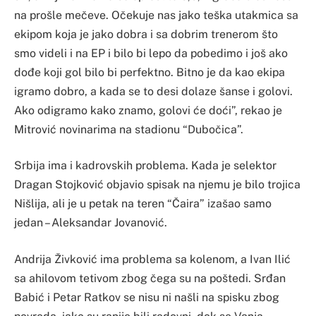
na prošle mečeve. Očekuje nas jako teška utakmica sa
ekipom koja je jako dobra i sa dobrim trenerom što
smo videli i na EP i bilo bi lepo da pobedimo i još ako
dođe koji gol bilo bi perfektno. Bitno je da kao ekipa
igramo dobro, a kada se to desi dolaze šanse i golovi.
Ako odigramo kako znamo, golovi će doći”, rekao je
Mitrović novinarima na stadionu “Dubočica”.
Srbija ima i kadrovskih problema. Kada je selektor
Dragan Stojković objavio spisak na njemu je bilo trojica
Nišlija, ali je u petak na teren “Čaira” izašao samo
jedan – Aleksandar Jovanović.
Andrija Živković ima problema sa kolenom, a Ivan Ilić
sa ahilovom tetivom zbog čega su na poštedi. Srđan
Babić i Petar Ratkov se nisu ni našli na spisku zbog