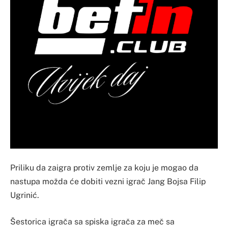
Priliku da zaigra protiv zemlje za koju je mogao da
nastupa možda će dobiti vezni igrač Jang Bojsa Filip
Ugrinić.
Šestorica igrača sa spiska igrača za meč sa