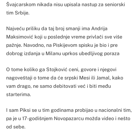
Švajcarskom nikada nisu upisala nastup za seniorski
tim Srbije.
Najveću priliku da taj broj smanji ima Andrija
Maksimović koji u poslednje vreme privlači sve više
pažnje. Navodno, na Piskijevom spisku je bio i pre
dobrog izdanja u Milanu uprkos ubedljivog poraza
O tome koliko ga Stojković ceni, govore i njegovi
nagoveštaji o tome da će srpski Mesi ili Jamal, kako
vam drago, ne samo debitovati već i biti među
starterima.
I sam Piksi se u tim godinama probijao u nacionalni tim,
pa je u 17-godišnjem Novopazarcu možda video i nešto
od sebe.