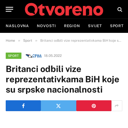
NASLOVNA
NOVOSTI
REGION
SVIJET
SPORT
»
»
Home
Sport
Britanci odbili vize reprezentativkama BiH koje su srpske nacionalnosti
18.05.2022
SPORT
Britanci odbili vize
reprezentativkama BiH koje
su srpske nacionalnosti