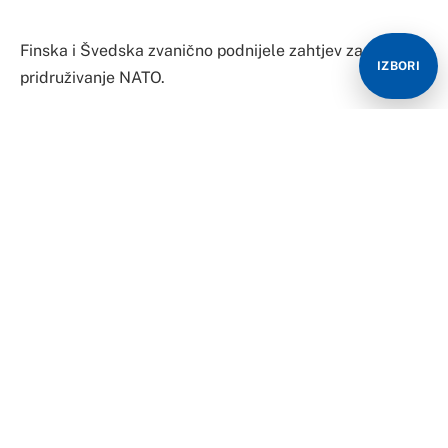
Finska i Švedska zvanično podnijele zahtjev za
IZBORI
pridruživanje NATO.
Švedska premijerka Magdalena Anderson je ranije
najavila da će Švedska i Finska danas će predati
zahtjeve za članstvo u NATO.
“U Švedskoj i Fnskoj smo saglasni da idemo ruku pod
ruku kroz cijeli proces i zajedno ćemo sutra podnijeti
zahtjev”, rekla je Anderson juče na zajedničkoj
konferenciji za novinare sa finskim predsjednikom
Saulijem Ninistom u Stokholmu, a prenosi Rojters.
Finski parlament odobrio je u utorak prijedlog da
Finska zatraži prijem u NATO, saopštio je predsjednik
parlamenta Mati Vanhanen, dok je ministarka spoljnih