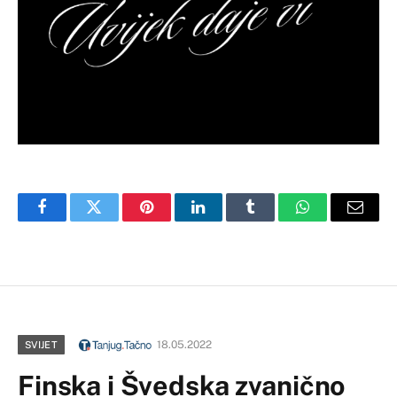
Facebook
Twitter
Pinterest
LinkedIn
Tumblr
WhatsApp
Email
18.05.2022
SVIJET
Finska i Švedska zvanično