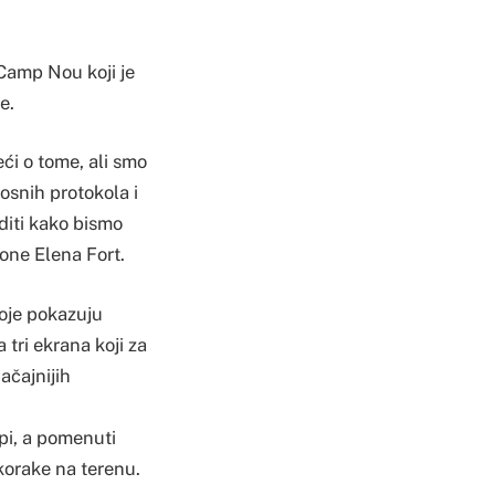
Camp Nou koji je
e.
i o tome, ali smo
osnih protokola i
diti kako bismo
lone Elena Fort.
koje pokazuju
tri ekrana koji za
ačajnijih
opi, a pomenuti
korake na terenu.