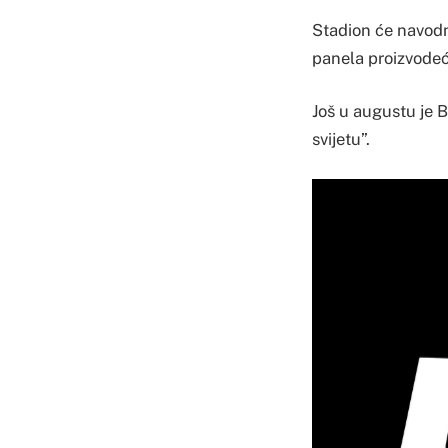
Stadion će navodno
panela proizvodeći
Još u augustu je B
svijetu”.