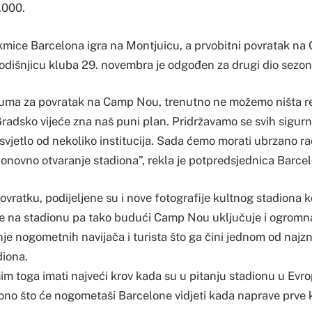
.000.
kmice Barcelona igra na Montjuicu, a prvobitni povratak na 
godišnjicu kluba 29. novembra je odgođen za drugi dio sezon
ma za povratak na Camp Nou, trenutno ne možemo ništa reć
radsko vijeće zna naš puni plan. Pridržavamo se svih sigurn
svjetlo od nekoliko institucija. Sada ćemo morati ubrzano ra
 ponovno otvaranje stadiona”, rekla je potpredsjednica Barce
ovratku, podijeljene su i nove fotografije kultnog stadiona 
 na stadionu pa tako budući Camp Nou uključuje i ogromna 
enje nogometnih navijača i turista što ga čini jednom od najzn
diona.
im toga imati najveći krov kada su u pitanju stadionu u Evr
 ono što će nogometaši Barcelone vidjeti kada naprave prve 