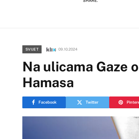
SHARE.
SVIJET
09.10.2024
Na ulicama Gaze os
Hamasa
Facebook
Twitter
Pinter