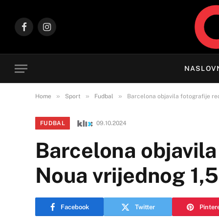
Facebook
Instagram
NASLOV
»
»
»
Home
Sport
Fudbal
Barcelona objavila fotografije re
FUDBAL
09.10.2024
Barcelona objavila
Noua vrijednog 1,5 
Facebook
Twitter
Pinter