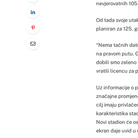
nevjerovatnih 105
Od tada svoje uta
planiran za 125. 
“Nema tačnih datu
na pravom putu. G
dobili smo zeleno 
vratili licencu za
Uz informacije o p
značajne promjene
cilj imaju privlač
karakteristika sta
Novi stadion će os
ekran daje uvid u