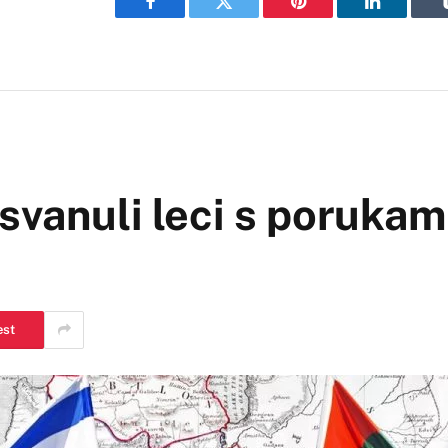
Facebook
Twitter
Pinterest
LinkedIn
vanuli leci s porukam
est