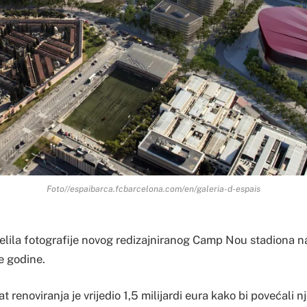
Foto//espaibarca.fcbarcelona.com/en/galeria-d-espais
elila fotografije novog redizajniranog Camp Nou stadiona na k
e godine.
 renoviranja je vrijedio 1,5 milijardi eura kako bi povećali 