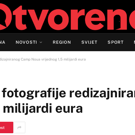
NA
NOVOSTI
REGION
SVIJET
SPORT
dizajniranog Camp Noua vrijednog 1,5 milijardi eura
 fotografije redizajni
milijardi eura
est